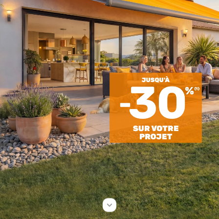
30
JUSQU'À
%
(1)
-
SUR
VOTRE
PROJET