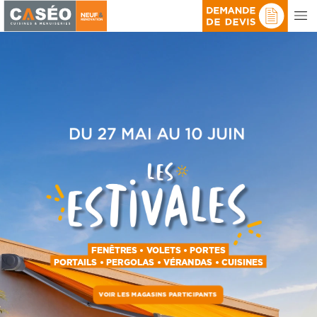
FENÊTRES
•
VOLETS
•
PORTES
PORTAILS
•
PERGOLAS
•
VÉRANDAS
•
CUISINES
VOIR
LES
MAGASINS
PARTICIPANTS