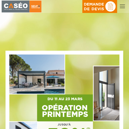
DU
11
AU
23
MARS
OPÉRATION
PRINTEMPS
JUSQU’À
(1)