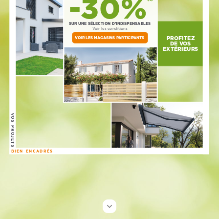
-30%
SUR
UNE
SÉLECTION
D’INDISPENSABLES
Voir
les
conditions
PROFITEZ
VOIR
LES
MAGASINS
PARTICIPANTS
DE
VOS
EXTÉRIEURS
VOS
PROJETS
BIEN
ENCADRÉS