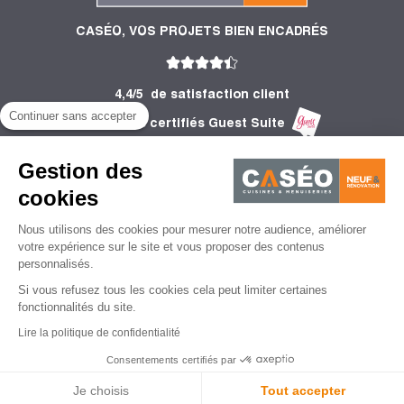
CASÉO, VOS PROJETS BIEN ENCADRÉS
4,4/5
de satisfaction client
Continuer sans accepter
2 752 Avis certifiés Guest Suite
PRODUITS
Gestion des
INFORMATIONS
cookies
Nous utilisons des cookies pour mesurer notre audience, améliorer
CONSEILS
votre expérience sur le site et vous proposer des contenus
personnalisés.
Si vous refusez tous les cookies cela peut limiter certaines
fonctionnalités du site.
Lire la politique de confidentialité
Mentions légales
CGU
Politique de protection des données personnelles
CGV
Consentements certifiés par
Gestion des cookies
Je choisis
Tout accepter
© Caséo - 2026 | Agence de création de site web - Lemon Interactive