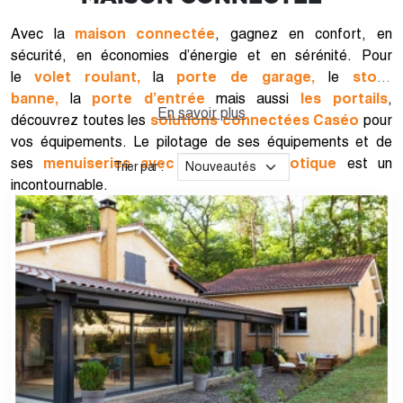
Avec la
maison connectée
, gagnez en confort, en
sécurité, en économies d’énergie et en sérénité. Pour
le
volet roulant,
la
porte de garage,
le
store
banne,
la
porte d’entrée
mais aussi
les portails
,
En savoir plus
découvrez toutes les
solutions connectées Caséo
pour
vos équipements. Le pilotage de ses équipements et de
ses
menuiseries avec une box domotique
est un
Trier par :
incontournable.