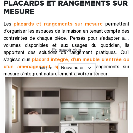
PLACARDS ET RANGEMENTS SUR
MESURE
Les
placards et rangements sur mesure
permettent
d’organiser les espaces de la maison en tenant compte des
contraintes de chaque pièce. Pensés pour s’adapter aux
volumes disponibles et aux usages du quotidien, ils
En savoir plus
apportent des solutions de rangement pratiques. Qu’il
s’agisse d’un
placard intégré, d’un meuble d’entrée ou
d’un aménagement spécifique
, les rangements sur
Trier par :
mesure s’intègrent naturellement à votre intérieur.