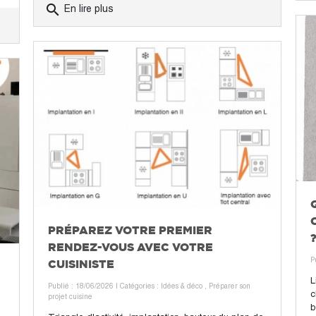
search
En lire plus
PRÉPAREZ VOTRE PREMIER
RENDEZ-VOUS AVEC VOTRE
CUISINISTE
P
L
Publié : 18/06/2026
| Catégories :
Idées & déco
,
Préparer son
c
projet cuisine
b