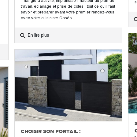
Triangle d'activité, implantation, hauteur du plan de
s
travail, éclairage et prise de cotes : tout ce qu'il faut
savoir et préparer avant votre premier rendez-vous
avec votre cuisiniste Caséo.
sea
search
En lire plus
CHOISIR SON PORTAIL :