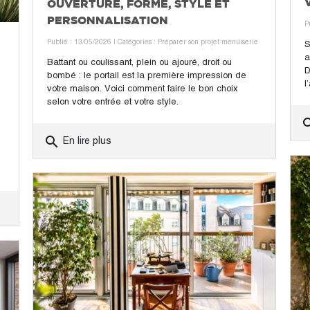
OUVERTURE, FORME, STYLE ET
PERSONNALISATION
P
Publié : 13/05/2026
| Catégories :
Préparer son projet menuiserie
S
a
Battant ou coulissant, plein ou ajouré, droit ou
D
bombé : le portail est la première impression de
l
votre maison. Voici comment faire le bon choix
selon votre entrée et votre style.
sea
search
En lire plus