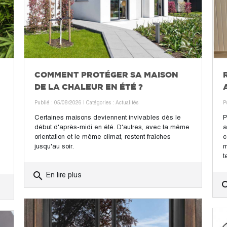
COMMENT PROTÉGER SA MAISON
DE LA CHALEUR EN ÉTÉ ?
Publié : 05/08/2026
| Catégories :
Actualités
P
Certaines maisons deviennent invivables dès le
P
début d'après-midi en été. D'autres, avec la même
a
orientation et le même climat, restent fraîches
c
jusqu'au soir.
m
t
search
En lire plus
sea