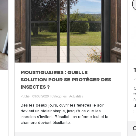
MOUSTIQUAIRES : QUELLE
SOLUTION POUR SE PROTÉGER DES
P
INSECTES ?
O
t
Publié : 03/08/2026
| Catégories :
Actualités
f
Dès les beaux jours, ouvrir les fenêtres le soir
d
devient un plaisir simple, jusqu'à ce que les
!
insectes s'invitent. Résultat : on referme tout et la
chambre devient étouffante.
sea