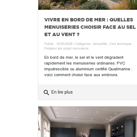
VIVRE EN BORD DE MER : QUELLES
MENUISERIES CHOISIR FACE AU SEL
ET AU VENT ?
Publié : 12/05/2026
| Catégories :
Actualités
,
Coin technique
,
Préparer son projet menuiserie
En bord de mer, le sel et le vent dégradent
rapidement les menuiseries ordinaires. PVC
imputrescible ou aluminium certifié Qualimarine :
voici comment choisir face aux embruns.
search
En lire plus