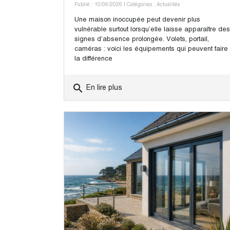
Publié : 10/06/2026
| Catégories :
Actualités
Une maison inoccupée peut devenir plus
vulnérable surtout lorsqu’elle laisse apparaître des
signes d’absence prolongée. Volets, portail,
caméras : voici les équipements qui peuvent faire
la différence
search
En lire plus