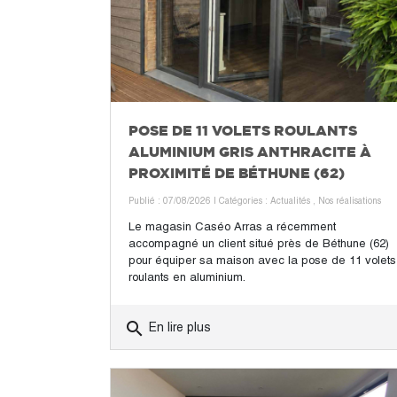
POSE DE 11 VOLETS ROULANTS
ALUMINIUM GRIS ANTHRACITE À
PROXIMITÉ DE BÉTHUNE (62)
Publié : 07/08/2026
| Catégories :
Actualités
,
Nos réalisations
Le magasin Caséo Arras a récemment
accompagné un client situé près de Béthune (62)
pour équiper sa maison avec la pose de 11 volets
roulants en aluminium.
search
En lire plus