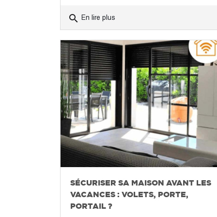
search
En lire plus
SÉCURISER SA MAISON AVANT LES
VACANCES : VOLETS, PORTE,
PORTAIL ?