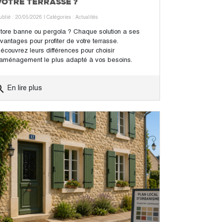
VOTRE TERRASSE ?
ublié : 20/05/2026
| Catégories :
Actualités
tore banne ou pergola ? Chaque solution a ses
vantages pour profiter de votre terrasse.
écouvrez leurs différences pour choisir
’aménagement le plus adapté à vos besoins.
rch
En lire plus