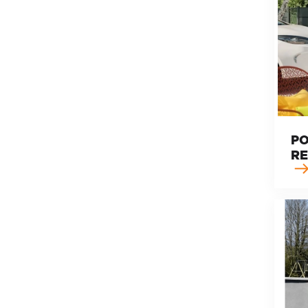
PO
RE