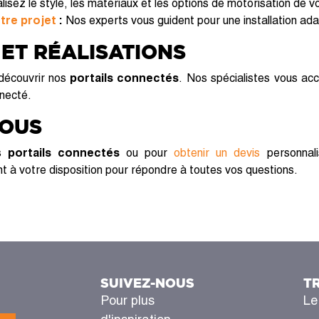
isez le style, les matériaux et les options de motorisation de v
re projet
:
Nos experts vous guident pour une installation ad
 ET RÉALISATIONS
découvrir nos
portails connectés
. Nos spécialistes vous ac
necté.
NOUS
os
portails connectés
ou pour
obtenir un devis
personnal
t à votre disposition pour répondre à toutes vos questions.
SUIVEZ-NOUS
T
Pour plus
Le