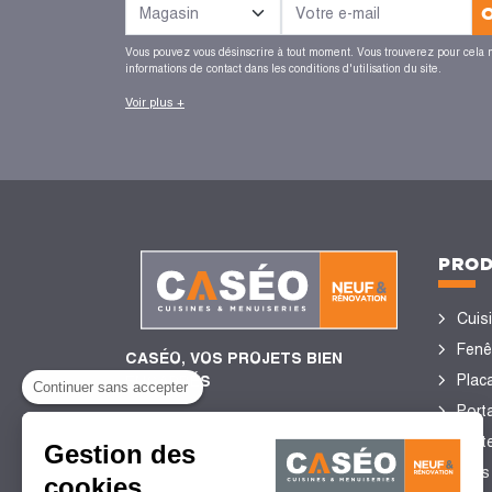
Vous pouvez vous désinscrire à tout moment. Vous trouverez pour cela 
informations de contact dans les conditions d'utilisation du site.
Voir plus +
PROD
Cuis
Fenê
CASÉO, VOS PROJETS BIEN
Plac
ENCADRÉS
Continuer sans accepter
Porta
Port
Gestion des
4,4/5
de satisfaction client
Sols
cookies
2 755 Avis certifiés Guest