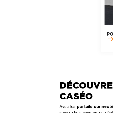
PO
DÉCOUVREZ
CASÉO
Avec les
portails connect
soyez chez vous ou en dépla