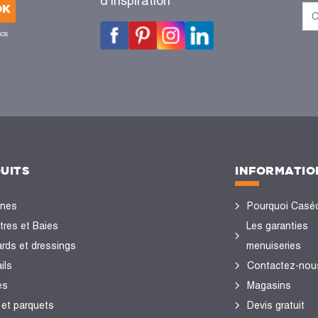
d'inspiration
OK
nos
UITS
INFORMATIO
ines
Pourquoi Casé
tres et Baies
Les garanties
ards et dressings
menuiseries
ils
Contactez-nou
es
Magasins
 et parquets
Devis gratuit