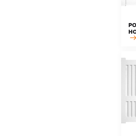
PO
HO