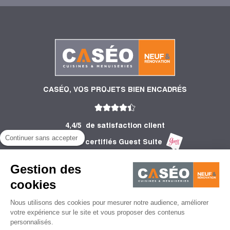
CASÉO, VOS PROJETS BIEN ENCADRÉS
4,4/5
de satisfaction client
Continuer sans accepter
2 756 Avis certifiés Guest Suite
PRODUITS
Gestion des
INFORMATIONS
cookies
Nous utilisons des cookies pour mesurer notre audience, améliorer
CONSEILS
votre expérience sur le site et vous proposer des contenus
personnalisés.