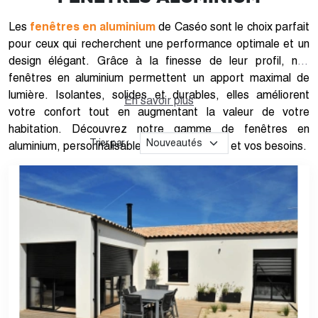
Les
fenêtres en aluminium
de Caséo sont le choix parfait
pour ceux qui recherchent une performance optimale et un
design élégant. Grâce à la finesse de leur profil, nos
fenêtres en aluminium permettent un apport maximal de
lumière. Isolantes, solides et durables, elles améliorent
En savoir plus
votre confort tout en augmentant la valeur de votre
habitation. Découvrez notre gamme de fenêtres en
Trier par :
aluminium, personnalisables selon vos goûts et vos besoins.