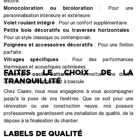
encore.
Monocoloration ou bicoloration
: Pour une
personnalisation intérieure et extérieure.
Volet roulant intégré
: Pour un confort supplémentaire.
Petits bois décoratifs ou traverses horizontales
:
Pour un style classique ou contemporain.
Poignées et accessoires décoratifs
: Pour une finition
parfaite.
Vitrages spécifiques
: Pour des performances
thermiques et acoustiques optimisées.
FAITES LE CHOIX DE LA
Ouverture oscillo-battante
: Permettant une double
TRANQUILLITÉ
ouverture, à la française et à bascule.
Chez Caséo, nous nous engageons à vous accompagner
jusqu'à la pose de vos fenêtres. Que ce soit pour une
rénovation ou une construction neuve, nos poseurs
professionnels garantissent une installation de qualité, de la
dépose à la finalisation du chantier.
LABELS DE QUALITÉ