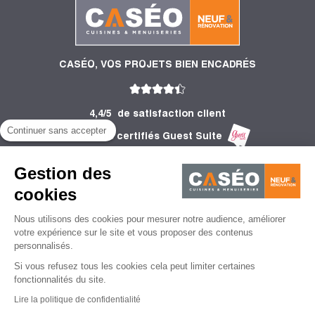
CASÉO, VOS PROJETS BIEN ENCADRÉS
4,4/5
de satisfaction client
Continuer sans accepter
2 756 Avis certifiés Guest Suite
PRODUITS
Gestion des
INFORMATIONS
cookies
Nous utilisons des cookies pour mesurer notre audience, améliorer
CONSEILS
votre expérience sur le site et vous proposer des contenus
personnalisés.
Si vous refusez tous les cookies cela peut limiter certaines
fonctionnalités du site.
Lire la politique de confidentialité
Mentions légales
CGU