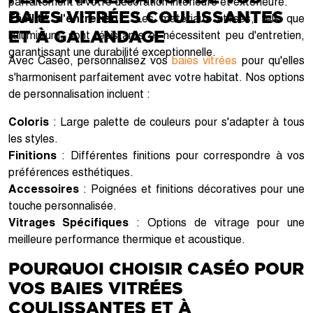
parfaitement à votre décoration intérieure et extérieure.
BAIES VITRÉES COULISSANTES
Facilité d'entretien
: Les matériaux utilisés, tels que
ET À GALANDAGE
l'aluminium, sont résistants et nécessitent peu d'entretien,
garantissant une durabilité exceptionnelle.
Avec Caséo, personnalisez vos
baies vitrées
pour qu'elles
s'harmonisent parfaitement avec votre habitat. Nos options
de personnalisation incluent :
Coloris
: Large palette de couleurs pour s'adapter à tous
les styles.
Finitions
: Différentes finitions pour correspondre à vos
préférences esthétiques.
Accessoires
: Poignées et finitions décoratives pour une
touche personnalisée.
Vitrages Spécifiques
: Options de vitrage pour une
meilleure performance thermique et acoustique.
POURQUOI CHOISIR CASÉO POUR
VOS BAIES VITRÉES
COULISSANTES ET À