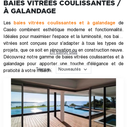
BAIES VITRÉES COULISSANTES /
À GALANDAGE
Les
baies vitrées coulissantes et à galandage
de
Caséo combinent esthétique moderne et fonctionnalité.
Idéales pour maximiser l'espace et la luminosité, nos baies
vitrées sont conçues pour s'adapter à tous les types de
projets, que ce soit en rénovation ou en construction neuve.
En savoir plus
Découvrez notre gamme de baies vitrées coulissantes et à
galandage pour apporter une touche d'élégance et de
Trier par :
praticité à votre maison.