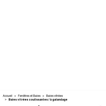
Accueil
Fenêtres et Baies
Baies vitrées
Baies vitrées coulissantes / à galandage