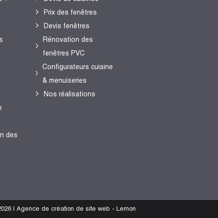
Prix des fenêtres
Devis fenêtres
s
Rénovation des
fenêtres PVC
Configurateurs cuisine
& menuiseries
Nos réalisations
e
en des
026 | Agence de création de site web - Lemon
s réglementations. Personnalisez vos préférences pour contrôler