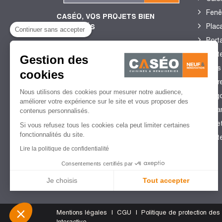
Fenê
CASÉO, VOS PROJETS BIEN
Plac
ENCADRÉS
Continuer sans accepter
Porta
Port
Gestion des
4,4/5
de satisfaction client
Sols
cookies
2 755 Avis certifiés Guest
Stor
Suite
Nous utilisons des cookies pour mesurer notre audience,
perg
améliorer votre expérience sur le site et vous proposer des
Véra
contenus personnalisés.
Vole
Si vous refusez tous les cookies cela peut limiter certaines
fonctionnalités du site.
Port
Lire la politique de confidentialité
Consentements certifiés par
Je choisis
Tout accepter
Plateforme de Gestion du Consentement : Personnalisez vo
Axeptio consent
Mentions légales
CGU
Politique de protection de
Notre plateforme vous permet d'adapter et de gérer vos param
Interactive