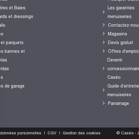
tres et Baies
Les garanties
ards et dressings
menuiseries
ils
Contactez-nou
es
Magasins
 et parquets
Devis gratuit
es bannes et
Offres d'emploi
olas
Devenir
ndas
concessionnair
ts
Caséo
es de garage
Guide d’entreti
menuiseries
Parrainage
s Options
s données personnelles
CGV
Gestion des cookies
© Caséo - 2
ètres de confidentialité, en garantissant la conformité avec le