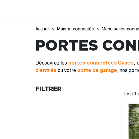
Accueil
Maison connectée
Menuiseries conn
PORTES CON
Découvrez les
portes connectées Caséo
, 
d’entrée
ou votre
porte de garage
, nos por
FILTRER
Il y a 1