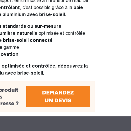
pport en luminosité à l’intérieur de l’habitat
ntrôlant
, c’est possible grâce à la
baie
 aluminium avec brise-soleil.
 standards ou sur-mesure
umière naturelle
optimisée et contrôlée
de
brise-soleil connecté
e gamme
novation
 optimisée et contrôlée, découvrez la
lu avec brise-soleil.
produit
DEMANDEZ
s
UN DEVIS
éresse ?