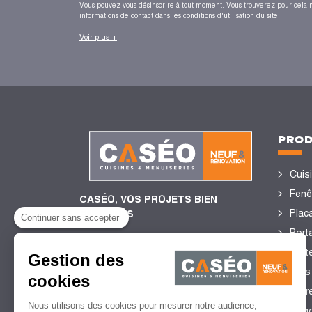
Vous pouvez vous désinscrire à tout moment. Vous trouverez pour cela 
informations de contact dans les conditions d'utilisation du site.
Voir plus +
PROD
Cuis
Fenê
CASÉO, VOS PROJETS BIEN
Plac
ENCADRÉS
Continuer sans accepter
Porta
Port
Gestion des
4,4/5
de satisfaction client
Sols
cookies
2 752 Avis certifiés Guest
Stor
Suite
Nous utilisons des cookies pour mesurer notre audience,
perg