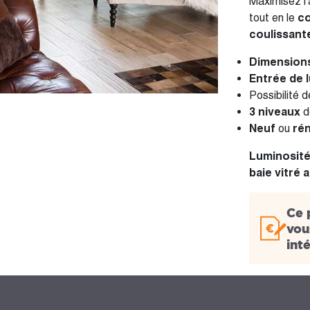
Maximisez l’a
tout en le
co
coulissante
Dimensions
Entrée de l
Possibilité 
3 niveaux
d
Neuf
ou
ré
Luminosité
baie vitré a
Ce 
vou
int