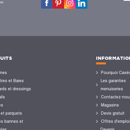
nos
UITS
INFORMATIO
ines
Pourquoi Casé
tres et Baies
Les garanties
ards et dressings
menuiseries
ils
Contactez-nou
es
Magasins
 et parquets
Devis gratuit
es bannes et
Offres d'emploi
olas
Devenir