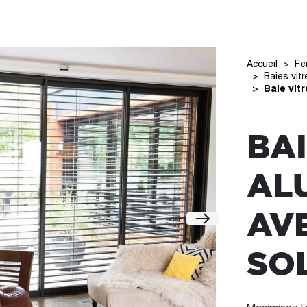
Accueil
Fe
Baies vit
Baie vit
BAI
AL
AVE
SO