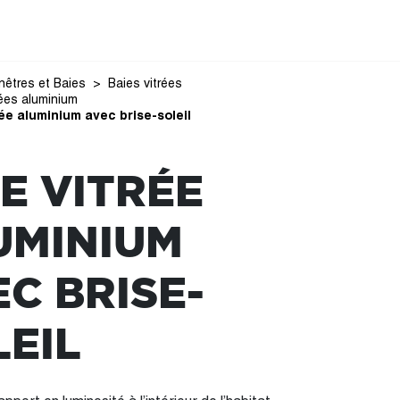
nêtres et Baies
Baies vitrées
rées aluminium
rée aluminium avec brise-soleil
E VITRÉE
UMINIUM
C BRISE-
LEIL