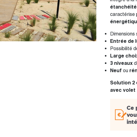
étanchéité
caractérise
énergétiqu
Dimensions
Entrée de l
Possibilité 
Large choi
3 niveaux
d
Neuf
ou
rén
Solution 2
avec volet 
Ce 
vou
int