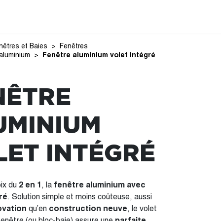
nêtres et Baies
Fenêtres
aluminium
Fenêtre aluminium volet intégré
NÊTRE
UMINIUM
LET INTÉGRÉ
oix du
2 en 1
, la
fenêtre aluminium avec
ré
. Solution simple et moins coûteuse, aussi
ovation
qu’en
construction neuve
, le volet
 fenêtre (ou bloc-baie) assure une
parfaite