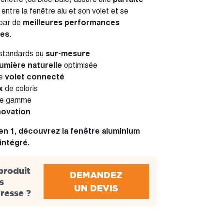
entre la fenêtre alu et son volet et se
 par de
meilleures performances
es.
standards ou
sur-mesure
umière naturelle
optimisée
de
volet connecté
x
de coloris
e gamme
ovation
 en 1, découvrez la fenêtre aluminium
intégré.
produit
DEMANDEZ
s
UN DEVIS
éresse ?