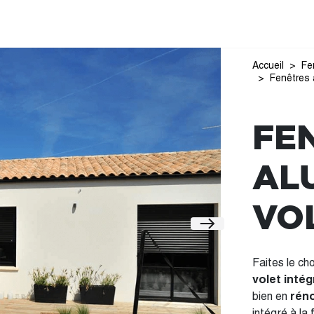
Accueil
Fe
Fenêtres 
FE
AL
VO
Faites le ch
volet intég
bien en
rén
intégré à la