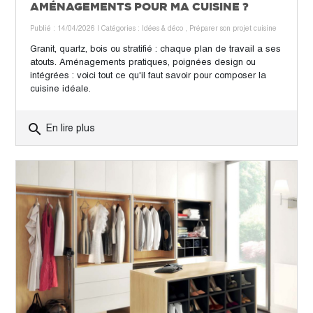
AMÉNAGEMENTS POUR MA CUISINE ?
Publié : 14/04/2026
| Catégories :
Idées & déco
,
Préparer son projet cuisine
Granit, quartz, bois ou stratifié : chaque plan de travail a ses
atouts. Aménagements pratiques, poignées design ou
intégrées : voici tout ce qu'il faut savoir pour composer la
cuisine idéale.
search
En lire plus