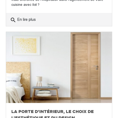
cuisine avec îlot ?
search
En lire plus
LA PORTE D’INTÉRIEUR, LE CHOIX DE
L’ESTHÉTIQUE ET DU DESIGN