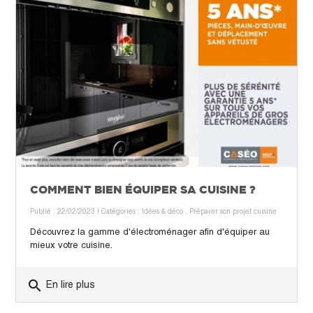
COMMENT BIEN ÉQUIPER SA CUISINE ?
Publié : 22/02/2023
| Catégories :
Idées & déco
,
Préparer son projet cuisine
Découvrez la gamme d'électroménager afin d'équiper au
mieux votre cuisine.
search
En lire plus