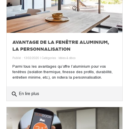
AVANTAGE DE LA FENÊTRE ALUMINIUM,
LA PERSONNALISATION
Publié : 13/02/2020
| Catégories :
Idées & déco
Parmi tous les avantages qu’offre l’aluminium pour vos
fenêtres (isolation thermique, finesse des profils, durabilité,
entretien minime, etc.), on notera la personnalisation.
search
En lire plus