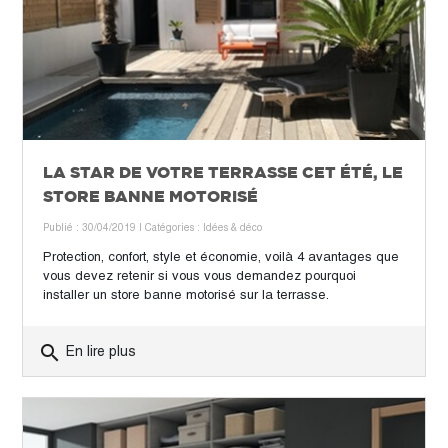
LA STAR DE VOTRE TERRASSE CET ÉTÉ, LE
STORE BANNE MOTORISÉ
Publié : 30/04/2019
| Catégories :
Idées & déco
Protection, confort, style et économie, voilà 4 avantages que
vous devez retenir si vous vous demandez pourquoi
installer un store banne motorisé sur la terrasse.
search
En lire plus