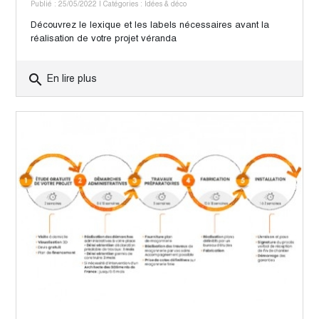
Publié : 25/05/2022
| Catégories :
Idées & déco
Découvrez le lexique et les labels nécessaires avant la
réalisation de votre projet véranda
search
En lire plus