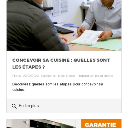
CONCEVOIR SA CUISINE : QUELLES SONT
LES ÉTAPES ?
Publié : 23/02/2023
| Catégories :
Idées & déco
,
Préparer son projet cuisine
Découvrez quelles sont les étapes pour concevoir sa
cuisine.
search
En lire plus