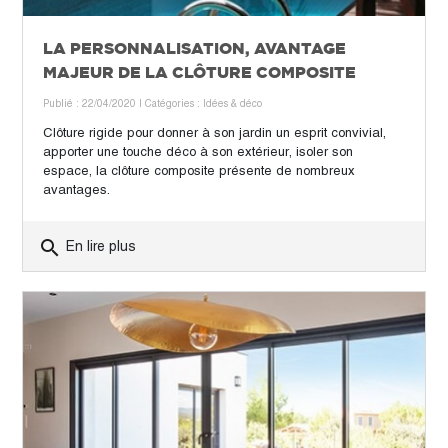
LA PERSONNALISATION, AVANTAGE
MAJEUR DE LA CLÔTURE COMPOSITE
Publié : 22/04/2020
| Catégories :
Idées & déco
Clôture rigide pour donner à son jardin un esprit convivial,
apporter une touche déco à son extérieur, isoler son
espace, la clôture composite présente de nombreux
avantages.
search
En lire plus