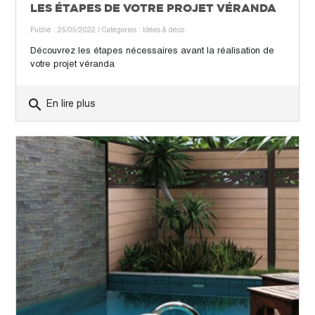
LES ÉTAPES DE VOTRE PROJET VÉRANDA
Publié : 25/05/2022
| Catégories :
Idées & déco
Découvrez les étapes nécessaires avant la réalisation de
votre projet véranda
search
En lire plus