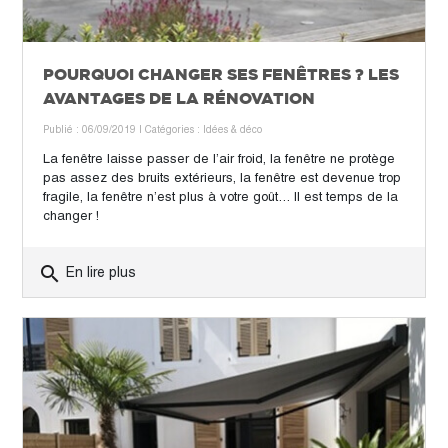
POURQUOI CHANGER SES FENÊTRES ? LES
AVANTAGES DE LA RÉNOVATION
Publié : 06/09/2019
| Catégories :
Idées & déco
La fenêtre laisse passer de l’air froid, la fenêtre ne protège
pas assez des bruits extérieurs, la fenêtre est devenue trop
fragile, la fenêtre n’est plus à votre goût… Il est temps de la
changer !
search
En lire plus