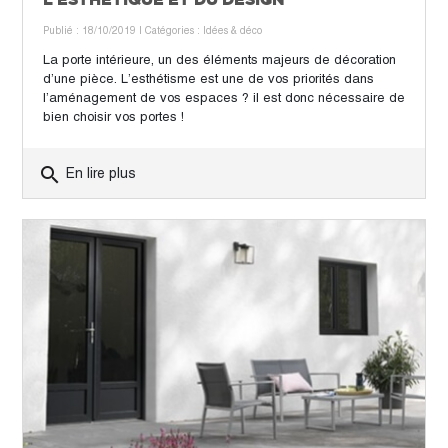
Publié : 18/10/2019
| Catégories :
Idées & déco
La porte intérieure, un des éléments majeurs de décoration
d’une pièce. L’esthétisme est une de vos priorités dans
l’aménagement de vos espaces ? il est donc nécessaire de
bien choisir vos portes !
search
En lire plus