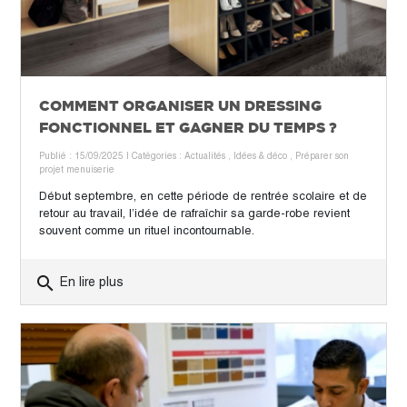
COMMENT ORGANISER UN DRESSING
FONCTIONNEL ET GAGNER DU TEMPS ?
Publié : 15/09/2025
| Catégories :
Actualités
,
Idées & déco
,
Préparer son
projet menuiserie
Début septembre, en cette période de rentrée scolaire et de
retour au travail, l’idée de rafraîchir sa garde-robe revient
souvent comme un rituel incontournable.
search
En lire plus