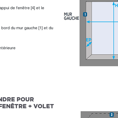
appui de fenêtre [4] et le
e bord du mur gauche [1] et du
intérieure
NDRE POUR
FENÊTRE + VOLET