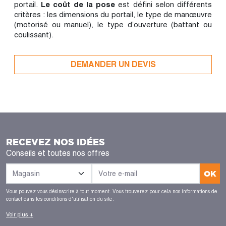
portail.
Le coût de la pose
est défini selon différents
critères : les dimensions du portail, le type de manœuvre
(motorisé ou manuel), le type d’ouverture (battant ou
coulissant).
DEMANDER UN DEVIS
RECEVEZ NOS IDÉES
Conseils et toutes nos offres
OK
Vous pouvez vous désinscrire à tout moment. Vous trouverez pour cela nos informations de
contact dans les conditions d'utilisation du site.
Voir plus +