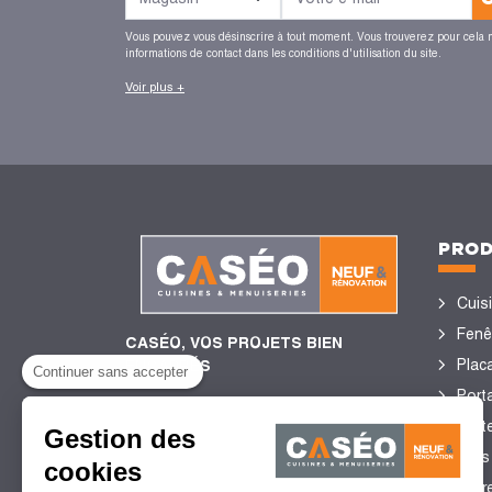
Vous pouvez vous désinscrire à tout moment. Vous trouverez pour cela 
informations de contact dans les conditions d'utilisation du site.
Voir plus +
PROD
Cuis
Fenê
CASÉO, VOS PROJETS BIEN
Plac
ENCADRÉS
Continuer sans accepter
Porta
Port
Gestion des
4,4/5
de satisfaction client
Sols
cookies
2 753 Avis certifiés Guest
Stor