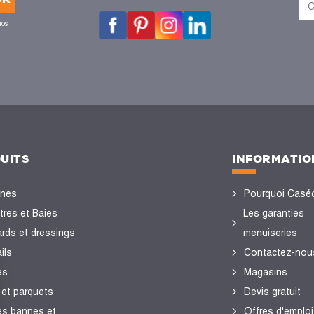
nos
UITS
INFORMATIO
ines
Pourquoi Casé
tres et Baies
Les garanties
ards et dressings
menuiseries
ils
Contactez-nou
es
Magasins
 et parquets
Devis gratuit
es bannes et
Offres d'emploi