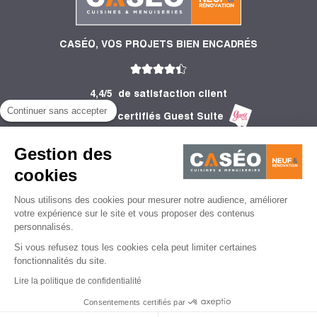
CASÉO, VOS PROJETS BIEN ENCADRÉS
4,4/5
de satisfaction client
Continuer sans accepter
2 755 Avis certifiés Guest Suite
PRODUITS
Gestion des
INFORMATIONS
cookies
Nous utilisons des cookies pour mesurer notre audience, améliorer
CONSEILS
votre expérience sur le site et vous proposer des contenus
personnalisés.
Si vous refusez tous les cookies cela peut limiter certaines
fonctionnalités du site.
Lire la politique de confidentialité
Mentions légales
CGU
Politique de protection des données personnelles
CGV
Consentements certifiés par
Gestion des cookies