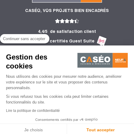
CASÉO, VOS PROJETS BIEN ENCADRÉS
4,4/5
de satisfaction client
Continuer sans accepter
2 752 Avis certifiés Guest Suite
PRODUITS
Gestion des
INFORMATIONS
cookies
Nous utilisons des cookies pour mesurer notre audience, améliorer
CONSEILS
votre expérience sur le site et vous proposer des contenus
personnalisés.
Si vous refusez tous les cookies cela peut limiter certaines
fonctionnalités du site.
Lire la politique de confidentialité
Mentions légales
CGU
Politique de protection des données personnelles
CGV
Consentements certifiés par
Gestion des cookies
Je choisis
Tout accepter
© Caséo - 2026 | Agence de création de site web - Lemon Interactive