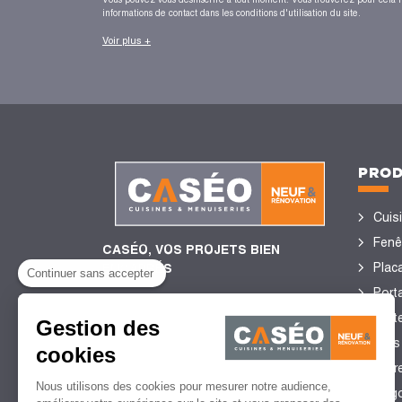
informations de contact dans les conditions d'utilisation du site.
Voir plus +
PROD
Cuis
Fenê
CASÉO, VOS PROJETS BIEN
Plac
ENCADRÉS
Continuer sans accepter
Porta
Port
Gestion des
4,4/5
de satisfaction client
Sols
cookies
2 755 Avis certifiés Guest
Stor
Suite
Nous utilisons des cookies pour mesurer notre audience,
perg