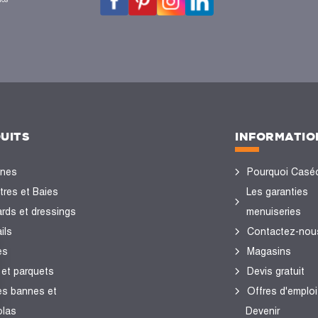
UITS
INFORMATIO
ines
Pourquoi Casé
tres et Baies
Les garanties
ards et dressings
menuiseries
ils
Contactez-nou
es
Magasins
 et parquets
Devis gratuit
es bannes et
Offres d'emploi
olas
Devenir