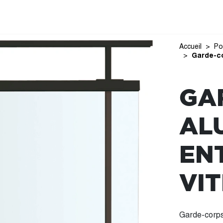
Accueil
Po
Garde-co
GA
AL
EN
VI
Garde-corps