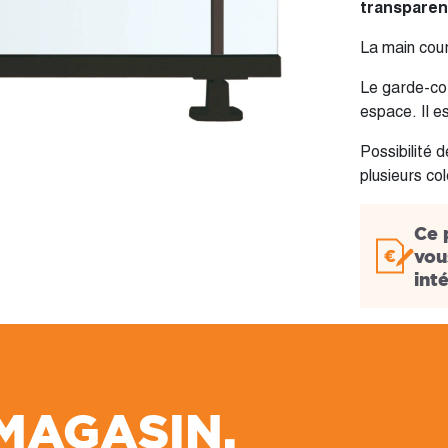
transparen
La main cou
Le garde-cor
espace. Il e
Possibilité 
plusieurs col
Ce 
vou
int
 MAGASIN,