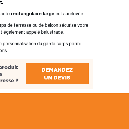
t.
rante
rectangulaire large
est surélevée.
ps de terrasse ou de balcon sécurise votre
st également appelé balustrade.
de personnalisation du garde corps parmi
oris
produit
DEMANDEZ
s
UN DEVIS
éresse ?