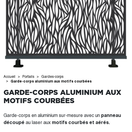
Accueil
Portails
Gardes-corps
Garde-corps aluminium aux motifs courbées
GARDE-CORPS ALUMINIUM AUX
MOTIFS COURBÉES
Garde-corps en aluminium sur-mesure avec un
panneau
découpé
au laser aux
motifs courbés et aérés.