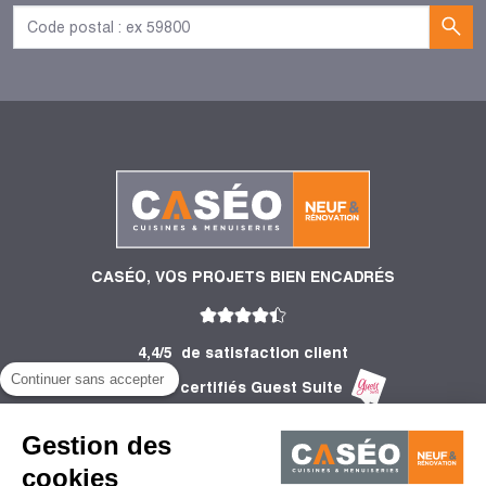
CASÉO, VOS PROJETS BIEN ENCADRÉS
4,4/5
de satisfaction client
Continuer sans accepter
2 753 Avis certifiés Guest Suite
PRODUITS
Gestion des
INFORMATIONS
cookies