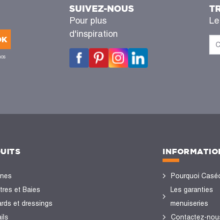
SUIVEZ-NOUS
T
Pour plus
Le
d'inspiration
OK
nos
UITS
INFORMATIO
ines
Pourquoi Casé
tres et Baies
Les garanties
ards et dressings
menuiseries
ils
Contactez-nou