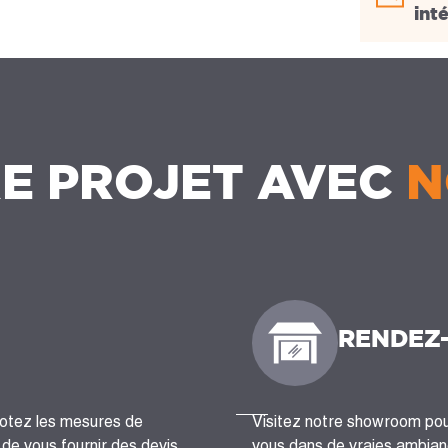
int
E PROJET AVEC
N
RENDEZ
notez les mesures de
Visitez notre showroom pour
n de vous fournir des devis
vous dans de vraies ambianc