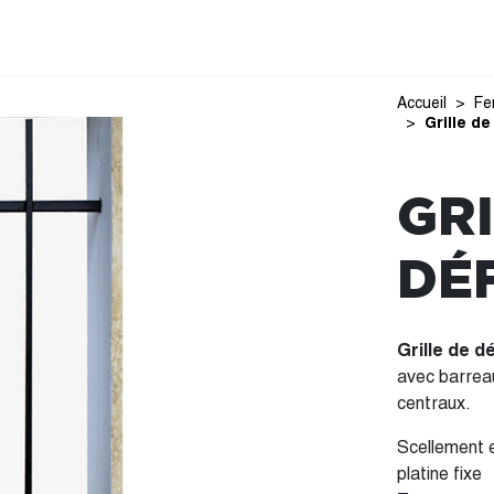
Accueil
Fe
Grille d
GRI
DÉ
Grille de 
avec barreau
centraux.
Scellement e
platine fixe