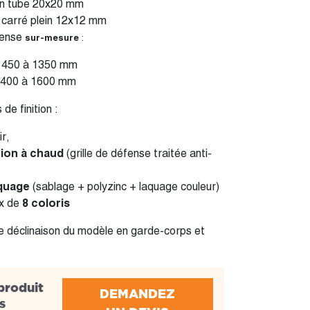
en tube 20x20 mm
 carré plein 12x12 mm
fense
sur-mesure
:
 450 à 1350 mm
 400 à 1600 mm
 de finition :
ir,
tion à chaud
(grille de défense traitée anti-
quage
(sablage + polyzinc + laquage couleur)
ix de
8 coloris
de déclinaison du modèle en garde-corps et
produit
DEMANDEZ
s