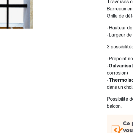
Traverses 
Barreaux en
Grille de dé
-Hauteur de
-Largeur de
3 possibilités
-Prépeint no
-
Galvanisa
corrosion)
-
Thermola
dans un cho
Possibilité 
balcon.
Ce 
vou