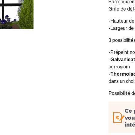
Barreaux en
Grille de dé
-Hauteur de
-Largeur de
3 possibilités
-Prépeint no
-
Galvanisa
corrosion)
-
Thermola
dans un cho
Possibilité 
Ce 
vou
int