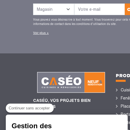
Vous pouvez vous désinscrire à tout moment. Vous trouverez pour cela 
informations de contact dans les conditions d'utilisation du site.
Voir plus +
PROD
Cuis
Fenê
CASÉO, VOS PROJETS BIEN
Plac
ENCADRÉS
Continuer sans accepter
Porta
Port
Gestion des
4,4/5
de satisfaction client