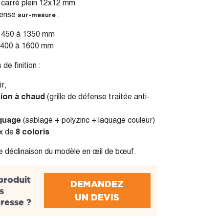
 carré plein 12x12 mm
fense
sur-mesure
:
 450 à 1350 mm
 400 à 1600 mm
 de finition :
ir,
tion à chaud
(grille de défense traitée anti-
quage
(sablage + polyzinc + laquage couleur)
ix de
8 coloris
de déclinaison du modèle en œil de bœuf.
produit
DEMANDEZ
s
UN DEVIS
éresse ?