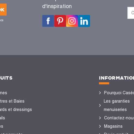
d'inspiration
OK
nos
UITS
INFORMATIO
ines
Pourquoi Casé
tres et Baies
Les garanties
ards et dressings
menuiseries
ils
Contactez-nou
es
Magasins