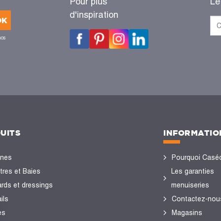
Pour plus
Le
d'inspiration
OK
nos
UITS
INFORMATIO
ines
Pourquoi Casé
tres et Baies
Les garanties
ards et dressings
menuiseries
ils
Contactez-nou
es
Magasins