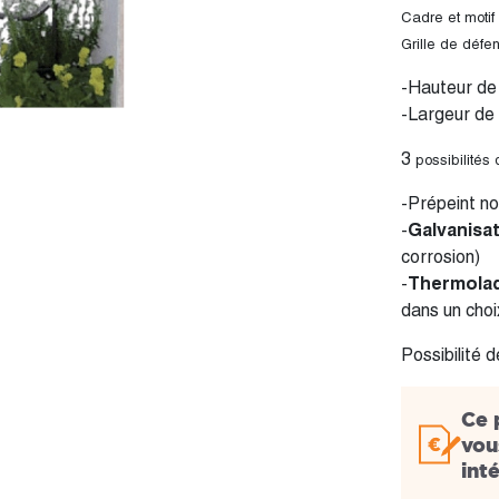
Cadre et motif
Grille de déf
-Hauteur de
-Largeur de
3
possibilités d
-Prépeint no
-
Galvanisa
corrosion)
-
Thermola
dans un cho
Possibilité 
Ce 
vou
int