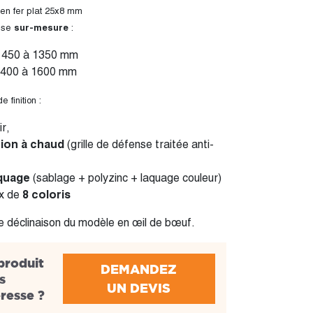
 en fer plat 25x8 mm
sur-mesure
ense
:
 450 à 1350 mm
 400 à 1600 mm
e finition :
ir,
tion à chaud
(grille de défense traitée anti-
quage
(sablage + polyzinc + laquage couleur)
ix de
8 coloris
de déclinaison du modèle en œil de bœuf.
produit
DEMANDEZ
s
UN DEVIS
éresse ?