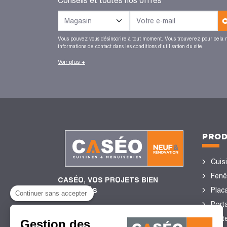
Conseils et toutes nos offres
Vous pouvez vous désinscrire à tout moment. Vous trouverez pour cela 
informations de contact dans les conditions d'utilisation du site.
Voir plus +
PROD
Cuis
Fenê
CASÉO, VOS PROJETS BIEN
Plac
ENCADRÉS
Continuer sans accepter
Porta
Port
Gestion des
4,4/5
de satisfaction client