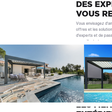
DES EXP
VOUS R
Vous envisagez d'amé
offres et les soluti
d'experts et de pas
conseillant et vous 
pergolas à choisir, l
tendues, les lames o
possibles selon l'e
centre de votre jard
vous apportent la ré
complet gratuit de v
votre projet.
CASÉO :
LES MEN