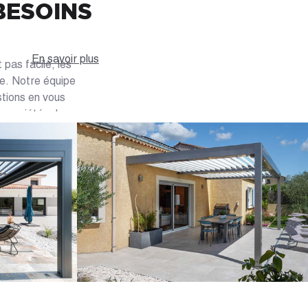
BESOINS
En savoir plus
pas facile, les
te. Notre équipe
stions en vous
es variétés de
iles dépliantes ou
lycarbonates
 une pergola au
et nos spécialistes
ant d'un devis
concrétisation de
SÉ DANS