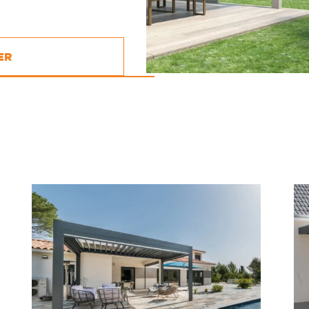
ER
30
30
30
30