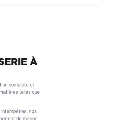
SERIE À
ction complète et
matières telles que
es intempéries, nos
s permet de marier