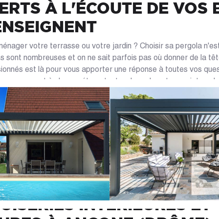
ERTS À L'ÉCOUTE DE VOS 
ENSEIGNENT
nager votre terrasse ou votre jardin ? Choisir sa pergola n'est 
ons sont nombreuses et on ne sait parfois pas où donner de la tê
sionnés est là pour vous apporter une réponse à toutes vos que
accompagnant à chaque étape tout au long de votre projet sur l
eurs formes, tailles et matières, les types de toits comme les to
rientables pour pergola bioclimatique ou encore les plaques po
space que vous souhaitez aménager. Que vous projetiez de faire
in, sur votre terrasse, ou adossée à votre façade, nos experts 
ponse la plus adaptée à votre exigence. Bénéficiez dès mainten
otre pergola sur mesure, établi par nos professionnels, pour la 
 VOTRE MAGASIN SPÉCIALI
UISERIES INTÉRIEURES ET