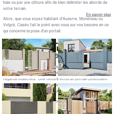
haie ou par une clôture afin de bien délimiter les abords de
votre terrain.
En savoir plus
Alors, que vous soyez habitant d'Auxerre, Monéteau ou
Volgré, Caséo fait le point avec vous sur vos besoins en ce
qui concerne la pose d'un portail.
AVANTAGES DE L'INSTALLATION
D'UNE CLÔTURE ET D'UN
PORTAIL À AUXERRE (89)
Un portail d'entrée agit comme protection : il complète les
murs de clôture de la propriété et protège votre maison des
regards indiscrets. Une clôture et/ou un portail constituent
également un élément essentiel de l'esthétique de votre
maison, tout en lui apportant une sécurité supplémentaire.
Les principaux avantages du portail :
- augmente la valeur de votre propriété dans l'Yonne (89) ;