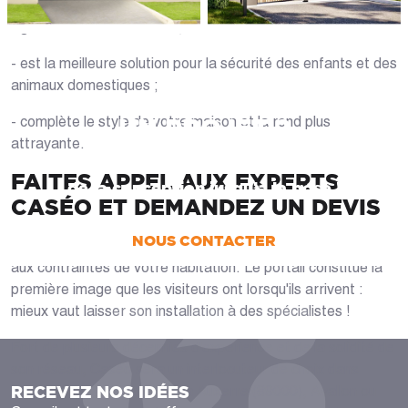
- garde les intrus à l'écart ;
- est la meilleure solution pour la sécurité des enfants et des
animaux domestiques ;
UN PROJET ?
- complète le style de votre maison et la rend plus
attrayante.
Nous vous accompagnons dans votre projet
FAITES APPEL AUX EXPERTS
de la conception jusqu’à la pose !
CASÉO ET DEMANDEZ UN DEVIS
NOUS CONTACTER
Auxerrois, optez pour un portail adapté à votre usage et
aux contraintes de votre habitation. Le portail constitue la
première image que les visiteurs ont lorsqu'ils arrivent :
mieux vaut laisser son installation à des spécialistes !
Fort de plusieurs décennies d'expérience et de la solidité de
son réseau, Caséo sera un interlocuteur de choix dans
RECEVEZ NOS IDÉES
l'Yonne. Que vous habitiez à Auxerre (89000), Avallon ou