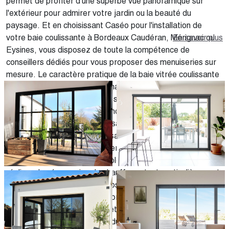
permet de profiter d'une superbe vue panoramique sur
l'extérieur pour admirer votre jardin ou la beauté du
paysage. Et en choisissant Caséo pour l'installation de
votre baie coulissante à Bordeaux Caudéran, Mérignac ou
En savoir plus
Eysines, vous disposez de toute la compétence de
conseillers dédiés pour vous proposer des menuiseries sur
mesure. Le caractère pratique de la baie vitrée coulissante
est la raison pour laquelle la majorité des gens s'y
intéressent. Son utilisation et son entretien demandent peu
d'efforts. Outre l'esthétique indiscutable qu'elle offre à
votre logement, la baie coulissante se caractérise par son
ultra-fonctionnalité. Grâce à sa surface en verre, elle vous
donne la possibilité de chauffer l'intérieur de votre maison
avec la chaleur naturelle du soleil. Cela vous permet de
réaliser des économies de chauffage, tout particulièrement
lorsque la baie vitrée est exposée plein sud. Pour résumer,
la baie vitrée coulissante apporte de nombreux avantages :
- Une bonne efficacité énergétique et des économies de
chauffage grâce à la chaleur du soleil ; - Un éclairage sans