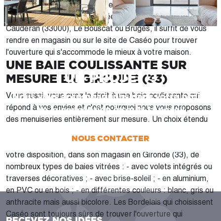
équivalent : l'ouverture laisse entrer la lumière naturelle ; -
Une vue sur l'extérieur inégalée. Si vous habitez à Bordeaux
Caudéran (33000), Le Bouscat ou Bruges, il suffit de vous
rendre en magasin ou sur le site de Caséo pour trouver
l'ouverture qui s'accommode le mieux à votre maison.
UNE BAIE COULISSANTE SUR
UN PROJET ?
MESURE EN GIRONDE (33)
Nous vous accompagnons dans votre projet
Vous aussi, vous avez le droit à une baie coulissante qui
répond à vos envies et c'est pourquoi nous vous proposons
de la conception jusqu’à la pose !
des menuiseries entièrement sur mesure. Un choix étendu
d'options de personnalisations vous est proposé afin de
NOUS CONTACTER
réaliser une baie coulissante qui vous convient. Caséo met à
votre disposition, dans son magasin en Gironde (33), de
nombreux types de baies vitrées : - avec volets intégrés ou
traverses décoratives ; - avec brise-soleil ; - en aluminium,
en PVC ou en bois ; - en différentes couleurs : blanc, gris ou
anthracite mais aussi bicolore. Les Bordelais qui choisissent
Caséo sont toujours sûrs de trouver l'ouverture qui
RECEVEZ NOS IDÉES