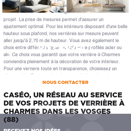
coulissante, entièrement vitrée ou non...). Les dimensions
de votre verrière seront, évidemment, adaptées à votre
projet. La prise de mesures permet d'assurer un
ajustement optimal. Pour les intérieurs disposant d'une belle
hauteur sous plafond, nos verrières sur mesure peuvent
aller jusqu'à 2,70 m de hauteur. Vous avez également le
UN PROJET ?
choix entre différents types et coloris de profilés acier ou
alu. Ce choix vous garantit que votre verrière à Charmes
Nous vous accompagnons dans votre projet
conviendra pleinement à la décoration de votre intérieur.
de la conception jusqu’à la pose !
Pour une verrière toute en transparence, choisissez un
vitrage clair. En revanche, si vous souhaitez davantage
NOUS CONTACTER
d'intimité, préférez un vitrage dépoli, blanc ou fumé.
CASÉO, UN RÉSEAU AU SERVICE
DE VOS PROJETS DE VERRIÈRE À
CHARMES DANS LES VOSGES
(88)
Si vous recherchez des finitions de qualité, l'installation
RECEVEZ NOS IDÉES