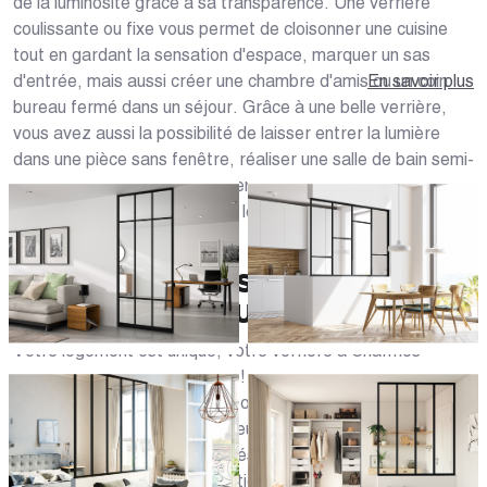
de la luminosité grâce à sa transparence. Une verrière
coulissante ou fixe vous permet de cloisonner une cuisine
tout en gardant la sensation d'espace, marquer un sas
d'entrée, mais aussi créer une chambre d'amis ou un coin
En savoir plus
bureau fermé dans un séjour. Grâce à une belle verrière,
vous avez aussi la possibilité de laisser entrer la lumière
dans une pièce sans fenêtre, réaliser une salle de bain semi-
ouverte sur une chambre parentale... Laissez libre cours à
votre créativité et aménagez les espaces pour vous sentir
encore mieux chez vous !
DES VERRIÈRES SUR MESURE
ADAPTÉES À TOUS VOS BESOINS
Votre logement est unique, votre verrière à Charmes
(88130) doit l'être également ! Chez Caséo, nous
proposons des verrières personnalisées pour que tous les
Carpiniens trouvent celle qui leur correspond. Nous vous
proposons plusieurs possibilités de personnalisation
adaptées à chaque configuration de verrière (fixe,