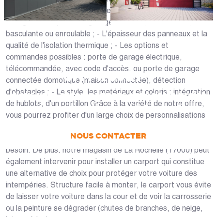
point sur : - Le système d'ouverture le mieux adapté à la
configuration : porte de garage battante, sectionnelle,
basculante ou enroulable ; - L'épaisseur des panneaux et la
qualité de l'isolation thermique ; - Les options et
commandes possibles : porte de garage électrique,
télécommandée, avec code d'accès, ou porte de garage
UN PROJET ?
connectée domotique (maison connectée), détection
d'obstacles ; - Le style, les matériaux et coloris : intégration
Nous vous accompagnons dans votre projet
de hublots, d'un portillon Grâce à la variété de notre offre,
de la conception jusqu’à la pose !
vous pourrez profiter d'un large choix de personnalisations
vous permettant d'aménager une porte de garage
NOUS CONTACTER
entièrement personnalisée, correspondant vraiment à votre
besoin. De plus, notre magasin de La Rochelle (17000) peut
également intervenir pour installer un carport qui constitue
PRENDRE RDV
une alternative de choix pour protéger votre voiture des
intempéries. Structure facile à monter, le carport vous évite
de laisser votre voiture dans la cour et de voir la carrosserie
ou la peinture se dégrader (chutes de branches, de neige,