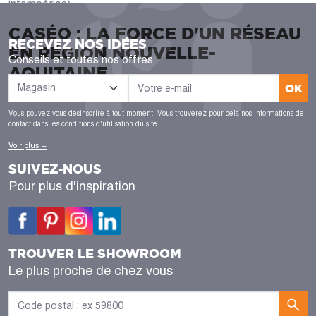
intempéries).
CASÉO : LA FORCE D'UN RÉSEAU
RECEVEZ NOS IDÉES
EN RÉGION NOUVELLE-
Conseils et toutes nos offres
AQUITAINE
OK
Avec la force du réseau national de Caséo, profitez d'un
choix de produits à la qualité reconnue et vendus à des prix
Vous pouvez vous désinscrire à tout moment. Vous trouverez pour cela nos informations de
contact dans les conditions d'utilisation du site.
concurrentiels. N'hésitez pas à faire appel à nos
Voir plus +
spécialistes Rochelais. Nous examinerons ensemble les
possibilités de réalisation et nous établirons un devis
SUIVEZ-NOUS
entièrement gratuit pour l'installation d'une porte de garage
Pour plus d'inspiration
ou d'un carport à La Rochelle et dans les communes
alentours (Périgny, Puilboreau, Lagord) mais aussi dans
toute la région Nouvelle-Aquitaine.
TROUVER LE SHOWROOM
Le plus proche de chez vous