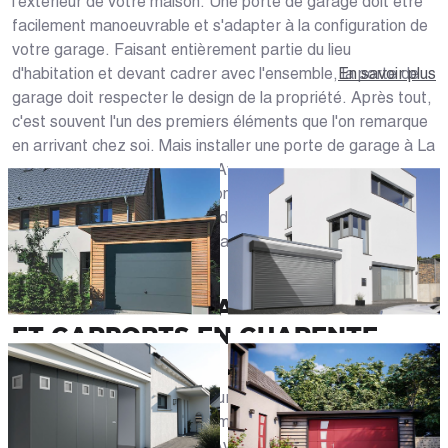
l'extérieur de votre maison. Une porte de garage doit être
facilement manoeuvrable et s'adapter à la configuration de
votre garage. Faisant entièrement partie du lieu
d'habitation et devant cadrer avec l'ensemble, la porte de
En savoir plus
garage doit respecter le design de la propriété. Après tout,
c'est souvent l'un des premiers éléments que l'on remarque
en arrivant chez soi. Mais installer une porte de garage à La
Rochelle (17000), Lagord ou Aytré doit aussi garantir la
sécurité aux véhicules qui y sont garés. Choix du système
d'ouverture, des dimensions, des matériaux, du coloris et du
style : l'analyse des besoins par un spécialiste vous
permettra d'y voir plus clair.
PORTES DE GARAGE SUR MESURE
ET CARPORTS EN CHARENTE-
MARITIME
En magasin ou directement sur notre site web, les experts
de Caséo en Charente-Maritime (17) sont là pour vous aider
à mieux définir votre projet. Avec eux, vous pourrez faire le