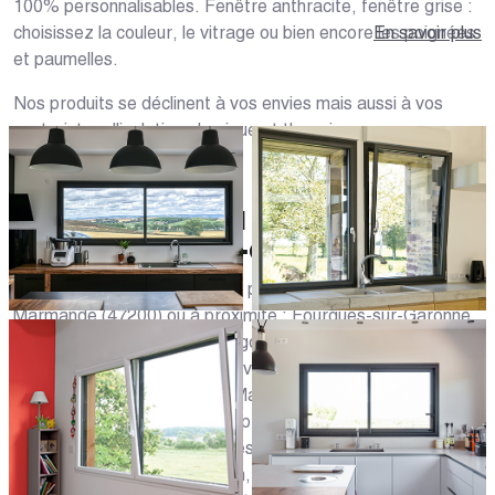
100% personnalisables. Fenêtre anthracite, fenêtre grise :
choisissez la couleur, le vitrage ou bien encore les poignées
En savoir plus
et paumelles.
Nos produits se déclinent à vos envies mais aussi à vos
contraintes d'isolation phonique et thermique.
VOTRE MAGASIN DE FENÊTRES
DANS LE LOT-ET-GARONNE
Vous souhaitez réaliser votre projet de fenêtres à
Marmande (47200) ou à proximité : Fourques-sur-Garonne,
Aiguillon, Casteljaloux ou Langon ? Chez Caséo, la
proximité et la disponibilité envers notre clientèle sont les
maîtres-mots. Nos experts Marmandais vous accueillent
dans le magasin afin de vous présenter des solutions de
fenêtres sur-mesure adaptées à votre habitation. Profitez
de leurs conseils sur l'isolation, la prise de mesures de vos