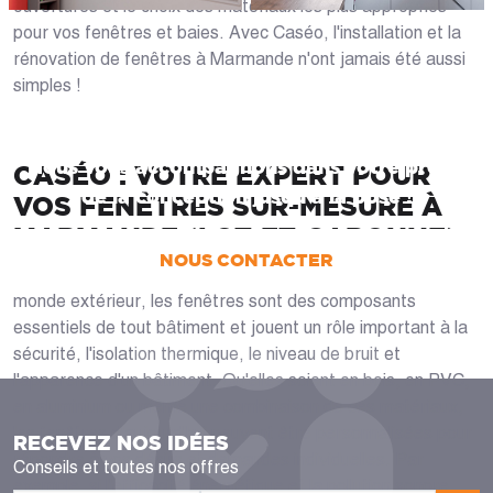
ouvertures et le choix des matériaux les plus appropriés
pour vos fenêtres et baies. Avec Caséo, l'installation et la
rénovation de fenêtres à Marmande n'ont jamais été aussi
simples !
UN PROJET ?
Nous vous accompagnons dans votre projet
CASÉO : VOTRE EXPERT POUR
de la conception jusqu’à la pose !
VOS FENÊTRES SUR-MESURE À
MARMANDE (LOT-ET-GARONNE)
NOUS CONTACTER
Véritable barrière entre l'espace de vie intérieur et le
monde extérieur, les fenêtres sont des composants
essentiels de tout bâtiment et jouent un rôle important à la
sécurité, l'isolation thermique, le niveau de bruit et
l'apparence d'un bâtiment. Qu'elles soient en bois, en PVC,
en aluminium ou même une combinaison de ces matériaux,
les fenêtres d'aujourd'hui peuvent être personnalisées pour
RECEVEZ NOS IDÉES
répondre à vos désirs et demandes individuelles. Par
Conseils et toutes nos offres
exemple, si l'efficacité énergétique et la pollution sonore