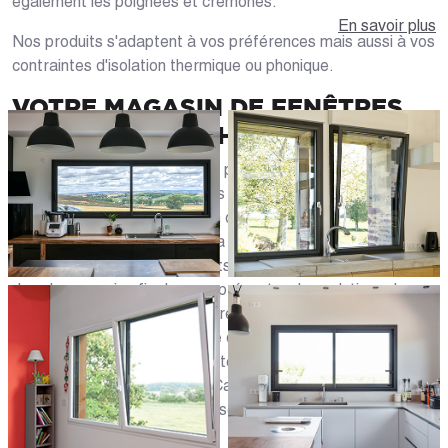
également les poignées et crémones.
En savoir plus
Nos produits s'adaptent à vos préférences mais aussi à vos
contraintes d'isolation thermique ou phonique.
VOTRE MAGASIN DE FENÊTRES
DANS LES BOUCHES-DU-RHÔNE
Vous souhaitez réaliser votre projet de fenêtres à
Martigues (13500) ou dans les environs : Marignane, La
Penne-sur-Huveaune, Allauch ou Septèmes-les-Vallons ?
Chez Caséo, la proximité et la confiance envers notre
clientèle sont les maîtres-mots. Notre équipe vous accueille
dans le magasin afin de vous présenter des solutions de
fenêtres sur mesure pour votre logement. Profitez de leurs
conseils sur l'isolation, la prise de mesures de vos
ouvertures et le choix des matériaux les plus adaptés pour
vos fenêtres et baies. Avec Caséo, l'installation et la
rénovation de fenêtres à Marseille n'ont jamais été aussi
simples !