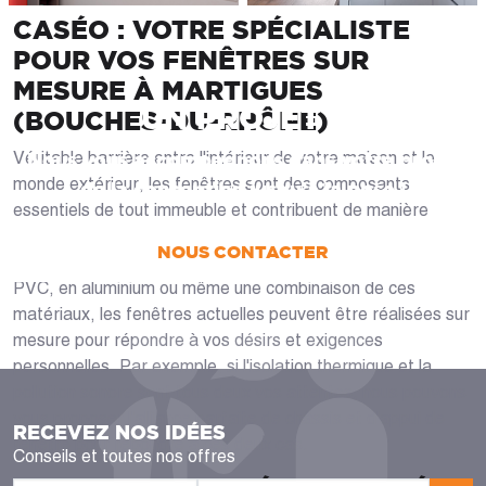
CASÉO : VOTRE SPÉCIALISTE
POUR VOS FENÊTRES SUR
MESURE À MARTIGUES
UN PROJET ?
(BOUCHES-DU-RHÔNE)
Nous vous accompagnons dans votre projet
Véritable barrière entre l'intérieur de votre maison et le
monde extérieur, les fenêtres sont des composants
de la conception jusqu’à la pose !
essentiels de tout immeuble et contribuent de manière
capitale à la sécurité, l'isolation thermique, le niveau de bruit
NOUS CONTACTER
et l'apparence d'un bâtiment. Qu'elles soient en bois, en
PVC, en aluminium ou même une combinaison de ces
matériaux, les fenêtres actuelles peuvent être réalisées sur
mesure pour répondre à vos désirs et exigences
personnelles. Par exemple, si l'isolation thermique et la
pollution sonore sont tous deux vos attentes, nous pouvons
vous proposer l'alliance parfaite de châssis et d'appui de
RECEVEZ NOS IDÉES
fenêtre pour répondre à ces deux cas.
Conseils et toutes nos offres