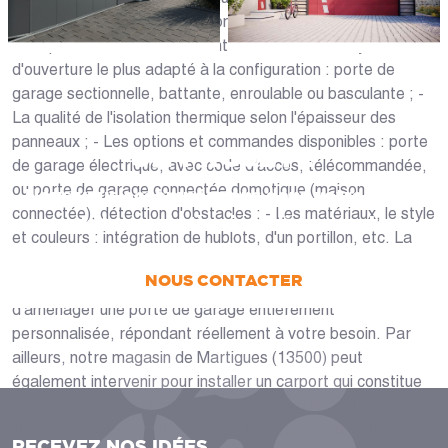
accompagner dans la définition de votre projet. Avec eux,
vous pourrez décider différents éléments : - Le système
d'ouverture le plus adapté à la configuration : porte de
garage sectionnelle, battante, enroulable ou basculante ; -
La qualité de l'isolation thermique selon l'épaisseur des
panneaux ; - Les options et commandes disponibles : porte
UN PROJET ?
de garage électrique, avec code d'accès, télécommandée,
ou porte de garage connectée domotique (maison
Nous vous accompagnons dans votre projet
connectée), détection d'obstacles ; - Les matériaux, le style
de la conception jusqu’à la pose !
et couleurs : intégration de hublots, d'un portillon, etc. La
variété de notre offre vous permet de nombreuses options
NOUS CONTACTER
de personnalisations et vous donne l'opportunité
d'aménager une porte de garage entièrement
personnalisée, répondant réellement à votre besoin. Par
ailleurs, notre magasin de Martigues (13500) peut
également intervenir pour installer un carport qui constitue
une alternative de choix pour protéger votre voiture des
aléas climatiques. Structure simple à monter, le carport
RECEVEZ NOS IDÉES