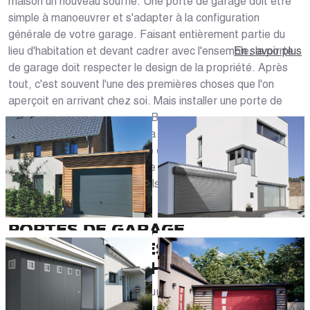
maison un nouveau souffle. Une porte de garage doit être
simple à manoeuvrer et s'adapter à la configuration
générale de votre garage. Faisant entièrement partie du
lieu d'habitation et devant cadrer avec l'ensemble, la porte
En savoir plus
de garage doit respecter le design de la propriété. Après
tout, c'est souvent l'une des premières choses que l'on
aperçoit en arrivant chez soi. Mais installer une porte de
garage à Martigues (13500), Berre-l'Étang ou Les Pennes-
Mirabeau doit aussi garantir la sécurité aux véhicules qui y
sont garés. Choix du système d'ouverture, des matériaux,
des dimensions, du style et de la couleur : l'étude de vos
besoins par des professionnels vous permettra d'y voir plus
clair dans votre démarche.
PORTES DE GARAGE
PERSONNALISÉES ET CARPORTS
DANS LES BOUCHES-DU-RHÔNE
En magasin ou directement sur notre site web, les experts
de Caséo dans les Bouches-du-Rhône (13) sont là pour vous