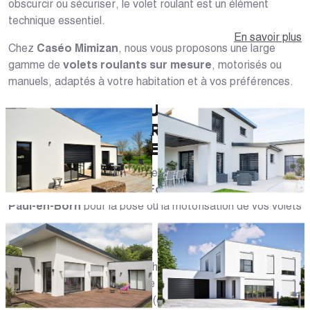
obscurcir ou sécuriser, le volet roulant est un élément
technique essentiel.
En savoir plus
Chez
Caséo Mimizan
, nous vous proposons une large
gamme de
volets roulants sur mesure
, motorisés ou
manuels, adaptés à votre habitation et à vos préférences.
DES VOLETS ROULANTS
ADAPTÉS À VOTRE MAISON
DANS LES LANDES
Nous intervenons à
Mimizan
et dans les communes voisines
comme
Bias
,
Pontonx-les-Forges
, ou encore
Saint-
Paul-en-Born
pour la pose ou la motorisation de vos volets
existants.
Nos modèles sont disponibles en
aluminium ou PVC
, pour
s'adapter aux contraintes esthétiques et thermiques de
votre façade. Ils peuvent être intégrés à la maçonnerie
(coffre tunnel), en rénovation (coffre extérieur), ou couplés