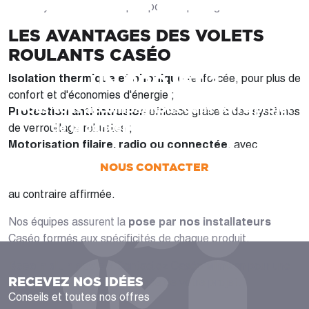
à des systèmes domotiques pour un pilotage à distance.
LES AVANTAGES DES VOLETS
ROULANTS CASÉO
UN PROJET ?
Isolation thermique et phonique
renforcée, pour plus de
confort et d'économies d'énergie ;
Nous vous accompagnons dans votre projet
Protection anti-intrusion
efficace grâce à des systèmes
de la conception jusqu’à la pose !
de verrouillage robustes ;
Motorisation filaire, radio ou connectée
, avec
télécommande ou pilotage via smartphone ;
NOUS CONTACTER
Grand choix de coloris
pour une intégration discrète ou
au contraire affirmée.
Nos équipes assurent la
pose par nos installateurs
Caséo formés aux spécificités de chaque produit.
Besoin d'un devis ?
Contactez Caséo Mimizan pour une
RECEVEZ NOS IDÉES
étude gratuite et personnalisée de votre projet.
Conseils et toutes nos offres