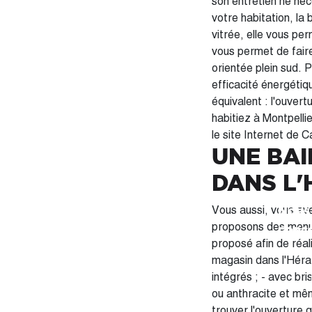
son entretien ne néc
votre habitation, la
vitrée, elle vous per
vous permet de faire
orientée plein sud. Pour résumer, la baie vitrée coulissante offre les avantages suivants : - Une bonne
efficacité énergétiq
équivalent : l'ouvert
habitiez à Montpelli
le site Internet de C
UNE BAI
DANS L'
Nous 
Vous aussi, vous ave
proposons des menui
conce
proposé afin de réal
magasin dans l'Hérault (34), diff
intégrés ; - avec bri
ou anthracite et même bicolore. Les Montpelliérains qui choisi
trouver l'ouverture