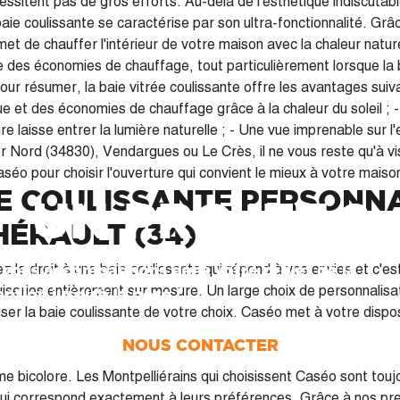
essitent pas de gros efforts. Au-delà de l'esthétique indiscutabl
 baie coulissante se caractérise par son ultra-fonctionnalité. Grâ
met de chauffer l'intérieur de votre maison avec la chaleur nature
 des économies de chauffage, tout particulièrement lorsque la b
ue et des économies de chauffage grâce à la chaleur du soleil ; 
ure laisse entrer la lumière naturelle ; - Une vue imprenable sur 
er Nord (34830), Vendargues ou Le Crès, il ne vous reste qu'à vi
aséo pour choisir l'ouverture qui convient le mieux à votre maiso
E COULISSANTE PERSONN
UN PROJET ?
HÉRAULT (34)
vous accompagnons dans votre projet de la
z le droit à une baie coulissante qui répond à vos envies et c'e
series entièrement sur mesure. Un large choix de personnalisa
ption jusqu’à la pose !
iser la baie coulissante de votre choix. Caséo met à votre dispo
érents types de baies vitrées : - avec traverses décoratives ou volets
NOUS CONTACTER
se-soleil ; - en aluminium, en PVC ou en bois ; - en différentes cou
ssent Caséo sont toujours certains de
 qui correspond exactement à leurs préférences. Grâce à nos pre