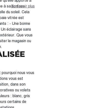
e qu'elle apporte à
ce à sa surface
En savoir plus
lle du soleil. Cela
aie vitrée est
- Un éclairage sans
l'extérieur. Que vous
siter le magasin ou
n.
ALISÉE
st pourquoi nous vous
tions vous est
sition, dans son
leurs : blanc, gris
stations,