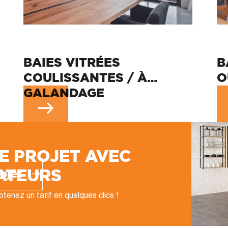
BAIES VITRÉES
B
COULISSANTES / À
O
GALANDAGE
E PROJET AVEC
ATEURS
ojet
tenez un tarif en quelques clics !