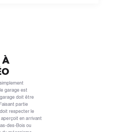
 À
ÉO
 simplement
 de garage est
 garage doit être
Faisant partie
doit respecter le
 aperçoit en arrivant
ldas-des-Bois ou