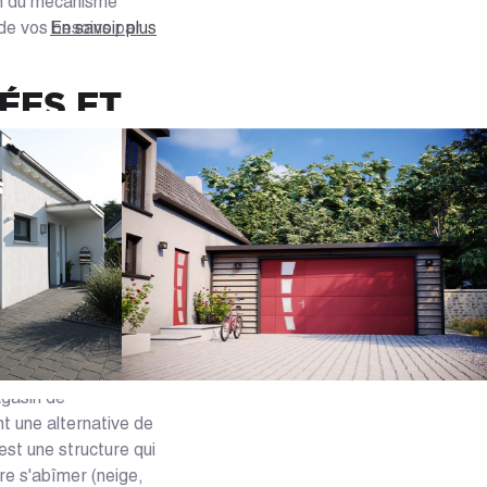
ion du mécanisme
 de vos besoins par
En savoir plus
ÉES ET
re-Atlantique (44)
 différents éléments
ante, sectionnelle,
rmique ; - Les
, télécommandée, ou
Le style, les
notre offre, vous
 une porte de garage
agasin de
nt une alternative de
est une structure qui
ure s'abîmer (neige,