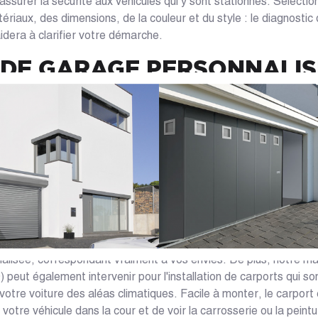
ssurer la sécurité aux véhicules qui y sont stationnés. Sélect
ériaux, des dimensions, de la couleur et du style : le diagnostic
aidera à clarifier votre démarche.
 DE GARAGE PERSONNALIS
TS EN LOIRE-ATLANTIQUE
nternet ou directement en magasin, les experts de Caséo en Loi
der à mieux définir votre projet. Avec eux, vous pourrez décider
erture le mieux adapté à la configuration : porte de garage batt
ble ; - L'épaisseur des panneaux et la qualité de l'isolation the
es proposées : porte de garage motorisée, avec code d'accès
ectée domotique (maison connectée), détection d'obstacles ; - 
 : intégration d'un portillon, de hublots Grâce à la diversité de 
un large choix de personnalisations vous permettant d'aménager
alisée, correspondant vraiment à vos envies. De plus, notre m
peut également intervenir pour l'installation de carports qui so
votre voiture des aléas climatiques. Facile à monter, le carport 
 votre véhicule dans la cour et de voir la carrosserie ou la peint