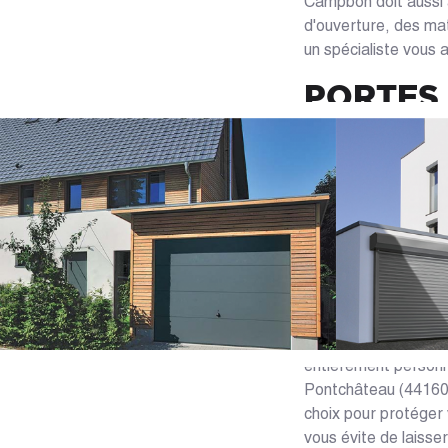
Campbon doit aussi a
d'ouverture, des mat
un spécialiste vous 
PORTES
CARPOR
Grâce à notre site I
sont là pour vous ai
: - Le système d'ouv
basculante ou enroula
options et command
porte de garage conn
matériaux et couleurs
pourrez profiter d'
entièrement personn
Pontchâteau (44160) 
choix pour protéger 
vous évite de laisser