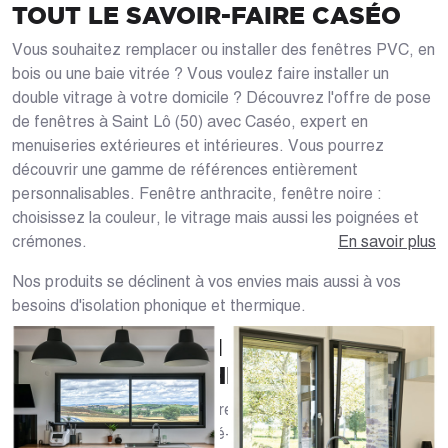
TOUT LE SAVOIR-FAIRE CASÉO
Vous souhaitez remplacer ou installer des fenêtres PVC, en
bois ou une baie vitrée ? Vous voulez faire installer un
double vitrage à votre domicile ? Découvrez l'offre de pose
de fenêtres à Saint Lô (50) avec Caséo, expert en
menuiseries extérieures et intérieures. Vous pourrez
découvrir une gamme de références entièrement
personnalisables. Fenêtre anthracite, fenêtre noire :
choisissez la couleur, le vitrage mais aussi les poignées et
crémones.
En savoir plus
Nos produits se déclinent à vos envies mais aussi à vos
besoins d'isolation phonique et thermique.
VOTRE MAGASIN DE FENÊTRES
DANS LA MANCHE
Vous avez un projet de fenêtres à Saint Lô (50000) ou dans
les environs : Agneaux, Condé-sur-Vire ? Chez Caséo, la