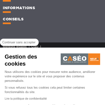
INFORMATIONS
CONSEILS
Continuer sans accepter
Mentions légales
CGU
Politique de protection des données personnelles
CGV
Gestion des
Gestion des cookies
© Caséo - 2026 | Agence de création de site web - Lemon Interactive
cookies
Nous utilisons des cookies pour mesurer notre audience, améliorer
votre expérience sur le site et vous proposer des contenus
personnalisés.
Si vous refusez tous les cookies cela peut limiter certaines
fonctionnalités du site.
Lire la politique de confidentialité