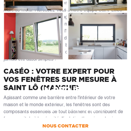
proximité et la confiance envers notre clientèle sont les
maîtres-mots. Adressez-vous à notre équipe Saint-Loise.
Ils vous accueillent dans le magasin afin de vous présenter
des solutions de fenêtres sur mesure pour votre habitation.
Profitez de leurs conseils sur l'isolation, la prise de mesures
de vos ouvertures et le choix des matériaux les plus
adaptés pour vos fenêtres et baies. Avec Caséo,
l'installation et le changement de fenêtres à Saint Lô n'ont
jamais été aussi simples !
CASÉO : VOTRE EXPERT POUR
VOS FENÊTRES SUR MESURE À
SAINT LÔ (MANCHE)
UN PROJET ?
Agissant comme une barrière entre l'intérieur de votre
Nous vous accompagnons dans votre projet
maison et le monde extérieur, les fenêtres sont des
de la conception jusqu’à la pose !
composants essentiels de tout bâtiment et contribuent de
façon capitale à la sécurité, l'isolation thermique, le niveau
NOUS CONTACTER
de bruit et l'apparence d'une maison. Qu'elles soient en