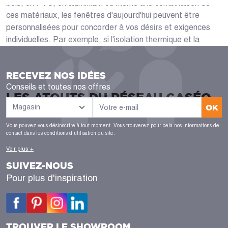
bois, en PVC, en aluminium ou même une combinaison de
ces matériaux, les fenêtres d'aujourd'hui peuvent être
personnalisées pour concorder à vos désirs et exigences
individuelles. Par exemple, si l'isolation thermique et la
pollution sonore sont tous deux vos objectifs, nous pouvons
vous proposer la combinaison adéquate de châssis et
RECEVEZ NOS IDÉES
d'appui de fenêtre pour obtenir une solution à ces deux cas.
Conseils et toutes nos offres
LES ATOUTS DU RÉSEAU CASÉO
OK
DANS LA RÉGION NORMANDIE
Vous pouvez vous désinscrire à tout moment. Vous trouverez pour cela nos informations de
Spécialiste de l'installation de fenêtres à Saint Lô (50), dans
contact dans les conditions d'utilisation du site.
la Manche, Caséo se base sur la force de son réseau
Voir plus +
national d'enseignes pour vous proposer des prix
SUIVEZ-NOUS
compétitifs : fenêtres PVC, grises ou oscillo-battantes,
Pour plus d'inspiration
vous retrouverez facilement une offre adaptée sur notre
site.
TROUVER LE SHOWROOM