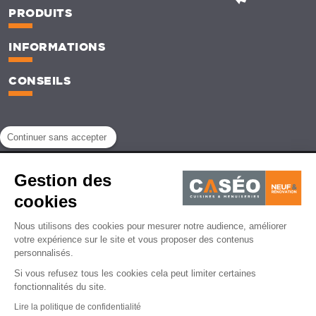
PRODUITS
INFORMATIONS
CONSEILS
Continuer sans accepter
Mentions légales
CGU
Gestion des
Politique de protection des données personnelles
CGV
Gestion des cookies
cookies
© Caséo - 2026 | Agence de création de site web - Lemon Interactive
Nous utilisons des cookies pour mesurer notre audience, améliorer
votre expérience sur le site et vous proposer des contenus
personnalisés.
Si vous refusez tous les cookies cela peut limiter certaines
fonctionnalités du site.
Lire la politique de confidentialité