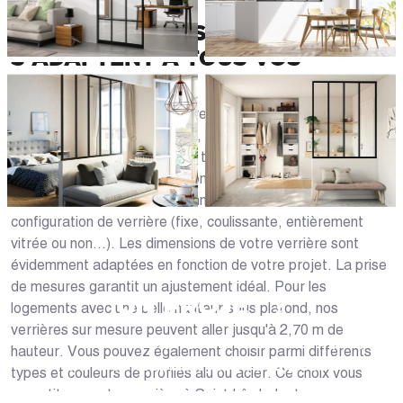
LES VERRIÈRES SUR MESURE
S'ADAPTENT À TOUS VOS
BESOINS
Votre maison est unique, votre verrière à Saint Lô (50000)
doit l'être aussi ! Chez Caséo, nous concevons des
verrières sur mesure afin que tous les Louhannais puissent
trouver celle qui leur correspond. Nous vous proposons
différentes options de personnalisation adaptées à chaque
configuration de verrière (fixe, coulissante, entièrement
vitrée ou non...). Les dimensions de votre verrière sont
évidemment adaptées en fonction de votre projet. La prise
de mesures garantit un ajustement idéal. Pour les
UN PROJET ?
logements avec une belle hauteur sous plafond, nos
verrières sur mesure peuvent aller jusqu'à 2,70 m de
Nous vous accompagnons dans votre projet
hauteur. Vous pouvez également choisir parmi différents
de la conception jusqu’à la pose !
types et couleurs de profilés alu ou acier. Ce choix vous
garantit que votre verrière à Saint Lô s'adapte