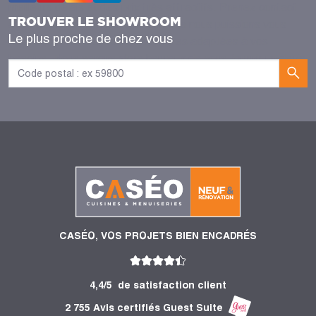
meilleurs délais et des prix très attractifs. Prenez contact
TROUVER LE SHOWROOM
avec Caséo et votre projet afin que nous puissions vous
Le plus proche de chez vous
faire découvrir différentes verrières adaptées à vos
besoins. Nous serons alors heureux de vous fournir un devis
gratuit à la suite de cette étude.
CASÉO, VOS PROJETS BIEN ENCADRÉS
4,4/5
de satisfaction client
2 755 Avis certifiés Guest Suite