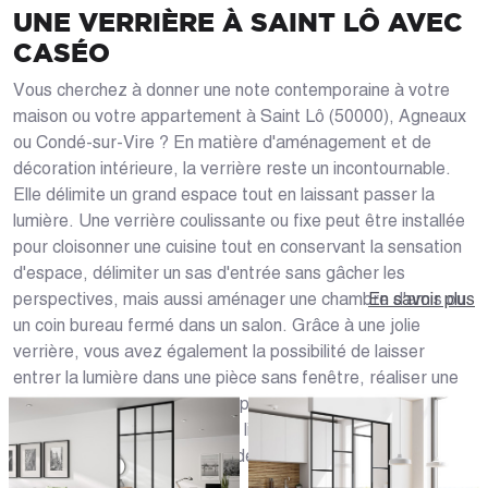
UNE VERRIÈRE À SAINT LÔ AVEC
CASÉO
Vous cherchez à donner une note contemporaine à votre
maison ou votre appartement à Saint Lô (50000), Agneaux
ou Condé-sur-Vire ? En matière d'aménagement et de
décoration intérieure, la verrière reste un incontournable.
Elle délimite un grand espace tout en laissant passer la
lumière. Une verrière coulissante ou fixe peut être installée
pour cloisonner une cuisine tout en conservant la sensation
d'espace, délimiter un sas d'entrée sans gâcher les
perspectives, mais aussi aménager une chambre d'amis ou
En savoir plus
un coin bureau fermé dans un salon. Grâce à une jolie
verrière, vous avez également la possibilité de laisser
entrer la lumière dans une pièce sans fenêtre, réaliser une
salle de bain semi-ouverte et pleine de cachet sur une
chambre parentale... Donnez libre cours à votre créativité
et imaginez les espaces afin de vous sentir encore mieux
chez vous !