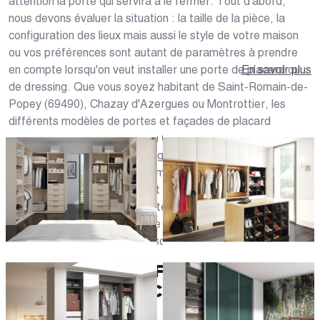
attention la porte qui servira à le fermer. Tout d'abord,
nous devons évaluer la situation : la taille de la pièce, la
configuration des lieux mais aussi le style de votre maison
ou vos préférences sont autant de paramètres à prendre
en compte lorsqu'on veut installer une porte de placard ou
En savoir plus
de dressing. Que vous soyez habitant de Saint-Romain-de-
Popey (69490), Chazay d'Azergues ou Montrottier, les
différents modèles de portes et façades de placard
proposés dans notre magasin Caséo ou sur notre site web
vous permettront de créer la garde-robe dont vous avez
toujours rêvé. Notre offre comprend un large choix de
portes à la fois esthétiques et fonctionnelles. Toutes nos
façades et nos portes sont intégralement personnalisables
et pourront s'accorder avec le style de la pièce, les meubles
et équipements de votre maison.
UNE GAMME DE FAÇADES ET
PORTES DE PLACARD SUR
MESURE