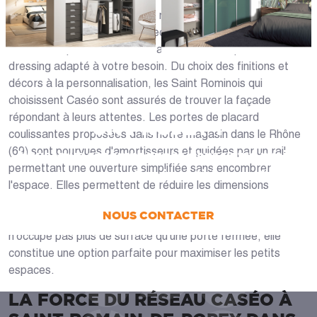
En plus de vous proposer des menuiseries sur mesure
adaptées à vos contraintes techniques, nous vous offrons
un choix de personnalisations afin de créer le placard ou
dressing adapté à votre besoin. Du choix des finitions et
décors à la personnalisation, les Saint Rominois qui
choisissent Caséo sont assurés de trouver la façade
répondant à leurs attentes. Les portes de placard
UN PROJET ?
coulissantes proposées dans notre magasin dans le Rhône
(69) sont pourvues d'amortisseurs et guidées par un rail
Nous vous accompagnons dans votre projet
permettant une ouverture simplifiée sans encombrer
de la conception jusqu’à la pose !
l'espace. Elles permettent de réduire les dimensions
globales au minimum et leur aspect linéaire s'intègre bien
NOUS CONTACTER
aux maisons modernes. Comme la porte coulissante
n'occupe pas plus de surface qu'une porte fermée, elle
constitue une option parfaite pour maximiser les petits
espaces.
LA FORCE DU RÉSEAU CASÉO À