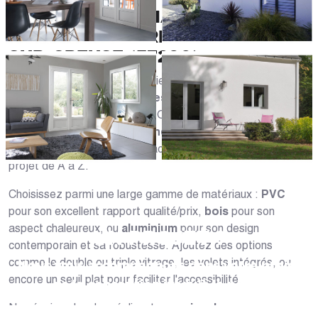
CASÉO, LE SPÉCIALISTE DES
PORTES-FENÊTRES À YZEURES-
SUR-CREUSE (37290)
Caséo, expert de la menuiserie dans l'Indre-et-Loire,
propose des
portes-fenêtres personnalisées
adaptées
à tous les styles d'habitation. Que vous habitiez à
Nouans-
les-Fontaines
,
Céré-la-Ronde
ou
Saint-Romain-sur-
Cher
, nos spécialistes vous accompagnent dans votre
projet de A à Z.
Choisissez parmi une large gamme de matériaux :
PVC
pour son excellent rapport qualité/prix,
bois
pour son
aspect chaleureux, ou
aluminium
pour son design
UN PROJET ?
contemporain et sa robustesse. Ajoutez des options
comme le double ou triple vitrage, les volets intégrés, ou
Nous vous accompagnons dans votre projet
encore un seuil plat pour faciliter l'accessibilité.
de la conception jusqu’à la pose !
Nos équipes locales réalisent une
prise de mesures