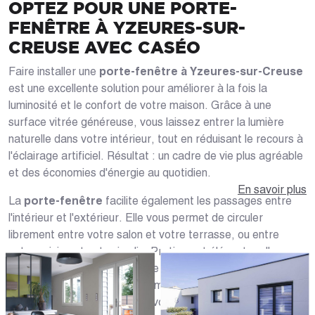
OPTEZ POUR UNE PORTE-
FENÊTRE À YZEURES-SUR-
CREUSE AVEC CASÉO
Faire installer une
porte-fenêtre à Yzeures-sur-Creuse
est une excellente solution pour améliorer à la fois la
luminosité et le confort de votre maison. Grâce à une
surface vitrée généreuse, vous laissez entrer la lumière
naturelle dans votre intérieur, tout en réduisant le recours à
l'éclairage artificiel. Résultat : un cadre de vie plus agréable
et des économies d'énergie au quotidien.
En savoir plus
La
porte-fenêtre
facilite également les passages entre
l'intérieur et l'extérieur. Elle vous permet de circuler
librement entre votre salon et votre terrasse, ou entre
votre cuisine et votre jardin. Pratique et élégante, elle
apporte également du charme à votre façade. Chez Caséo,
vous trouverez de nombreux modèles sur mesure qui
s'adapteront parfaitement à votre projet.