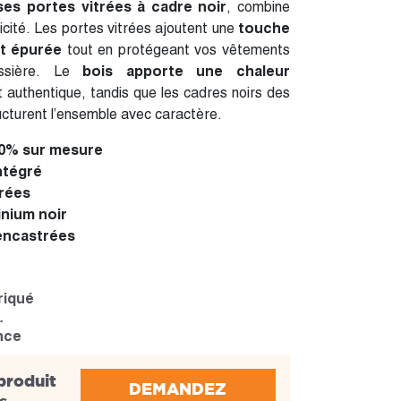
 ses portes vitrées à cadre noir
, combine
ticité. Les portes vitrées ajoutent une
touche
t épurée
tout en protégeant vos vêtements
ssière. Le
bois apporte une chaleur
 authentique, tandis que les cadres noirs des
cturent l’ensemble avec caractère.
0% sur mesure
ntégré
trées
inium noir
encastrées
riqué
nce
produit
DEMANDEZ