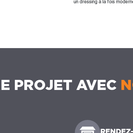
un dressing à la fois modern
E PROJET AVEC
N
RENDEZ