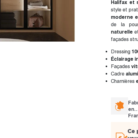
Halifax et
style et pra
moderne e
de la pou
naturelle
et
façades stru
Dressing
10
Éclairage i
Façades
vi
Cadre
alum
Charnières
Fab
en
Fra
Ce 