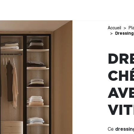
Accueil
Pl
Dressing
DR
CH
AV
VI
Ce
dressin