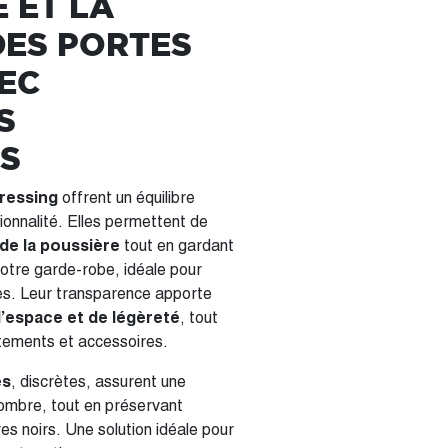
 ET LA
DES PORTES
EC
S
S
dressing
offrent un équilibre
tionnalité. Elles permettent de
de la poussière
tout en gardant
 votre garde-robe, idéale pour
es. Leur transparence apporte
’espace et de légèreté
, tout
tements et accessoires.
es
, discrètes, assurent une
combre, tout en préservant
es noirs. Une solution idéale pour