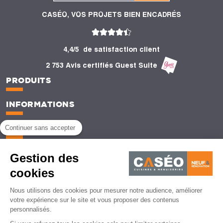
CASÉO, VOS PROJETS BIEN ENCADRÉS
4,4/5
de satisfaction client
2 753 Avis certifiés Guest Suite
PRODUITS
INFORMATIONS
CONSEILS
Continuer sans accepter
Gestion des
cookies
Mentions légales
CGU
Nous utilisons des cookies pour mesurer notre audience, améliorer
Politique de protection des données personnelles
CGV
votre expérience sur le site et vous proposer des contenus
Gestion des cookies
personnalisés.
© Caséo - 2026 | Agence de création de site web - Lemon Interactive