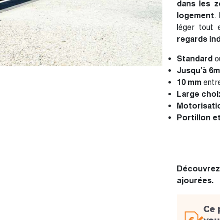
dans les 
logement
.
léger tout
regards in
Standard
o
Jusqu’à 6m
10 mm
entr
Large choi
Motorisati
Portillon e
Découvrez
ajourées.
Ce 