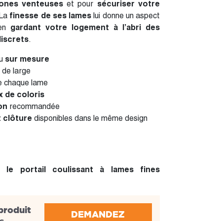
zones venteuses
et pour
sécuriser
votre
 La
finesse de ses lames
lui donne un aspect
 en
gardant votre logement à l’abri des
discrets
.
u
sur mesure
de large
e chaque lame
x de coloris
on
recommandée
t clôture
disponibles dans le même design
 le portail coulissant à lames fines
produit
DEMANDEZ