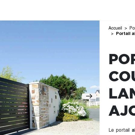
Accueil
Po
Portail 
PO
CO
LA
AJ
Le portail
a