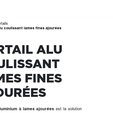
rtails
alu coulissant lames fines ajourées
RTAIL ALU
ULISSANT
MES FINES
OURÉES
luminium à lames ajourées
est la solution