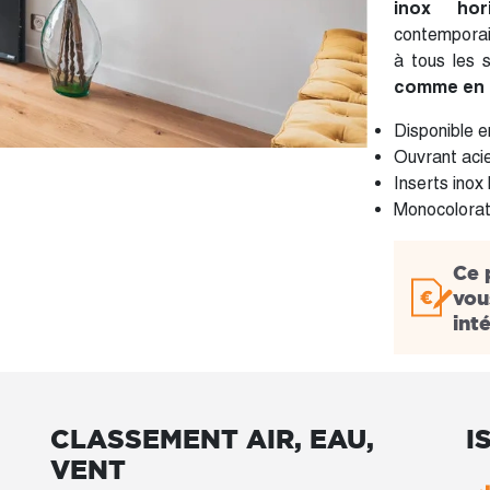
inox hori
contemporai
à tous les s
comme en 
Disponible 
Ouvrant aci
Inserts inox
Monocolorati
Ce 
vou
int
CLASSEMENT AIR, EAU,
I
VENT