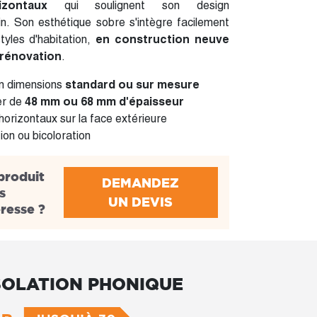
zontaux
qui soulignent son design
n. Son esthétique sobre s'intègre facilement
tyles d'habitation,
en construction neuve
rénovation
.
en dimensions
standard ou sur mesure
er de
48 mm ou 68 mm d'épaisseur
 horizontaux sur la face extérieure
on ou bicoloration
produit
DEMANDEZ
s
UN DEVIS
éresse ?
SOLATION PHONIQUE