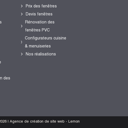
Prix des fenêtres
Devis fenêtres
s
Rénovation des
fenêtres PVC
Configurateurs cuisine
& menuiseries
Nos réalisations
e
en des
026 | Agence de création de site web - Lemon
s réglementations. Personnalisez vos préférences pour contrôler