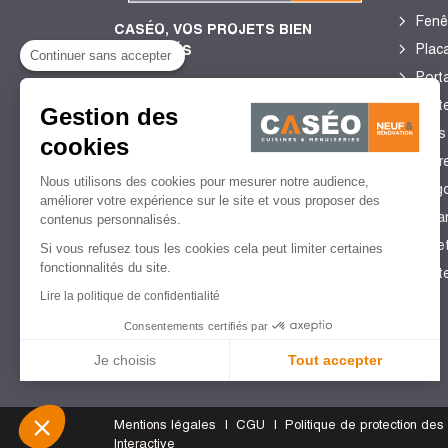
Fenê
CASÉO, VOS PROJETS BIEN
Plac
ENCADRÉS
Continuer sans accepter
Porta
Port
Gestion des
4,4/5
de satisfaction client
Sols
cookies
2 752 Avis certifiés Guest
Stor
Suite
Nous utilisons des cookies pour mesurer notre audience,
perg
améliorer votre expérience sur le site et vous proposer des
Véra
contenus personnalisés.
Vole
Si vous refusez tous les cookies cela peut limiter certaines
fonctionnalités du site.
Port
Lire la politique de confidentialité
Consentements certifiés par
Je choisis
Tout accepter
Plateforme de Gestion du Consentement : Personnalisez vo
Axeptio consent
Mentions légales
CGU
Politique de protection de
Notre plateforme vous permet d'adapter et de gérer vos param
Interactive