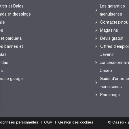
tres et Baies
Les garanties
ards et dressings
menuiseries
ils
Contactez-nou
es
Magasins
 et parquets
Devis gratuit
es bannes et
Offres d'emploi
olas
Devenir
ndas
concessionnair
ts
Caséo
es de garage
Guide d’entreti
menuiseries
Parrainage
s Options
s données personnelles
CGV
Gestion des cookies
© Caséo - 2
ètres de confidentialité, en garantissant la conformité avec le