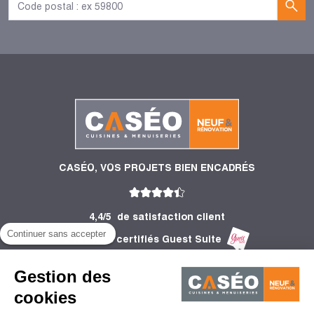
CASÉO, VOS PROJETS BIEN ENCADRÉS
4,4/5
de satisfaction client
Continuer sans accepter
2 752 Avis certifiés Guest Suite
PRODUITS
Gestion des
INFORMATIONS
cookies