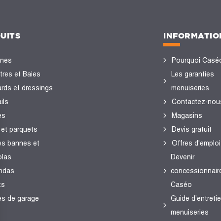
UITS
INFORMATIO
ines
Pourquoi Casé
tres et Baies
Les garanties
ards et dressings
menuiseries
ils
Contactez-nou
es
Magasins
 et parquets
Devis gratuit
es bannes et
Offres d'emploi
olas
Devenir
ndas
concessionnair
ts
Caséo
es de garage
Guide d’entreti
menuiseries