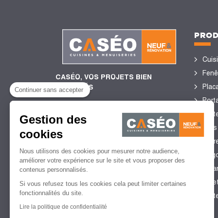
PROD
Cuis
Fenê
CASÉO, VOS PROJETS BIEN
Plac
ENCADRÉS
Continuer sans accepter
Porta
Port
Gestion des
4,4/5
de satisfaction client
Sols
cookies
2 753 Avis certifiés Guest
Stor
Suite
Nous utilisons des cookies pour mesurer notre audience,
perg
améliorer votre expérience sur le site et vous proposer des
Véra
contenus personnalisés.
Vole
Si vous refusez tous les cookies cela peut limiter certaines
fonctionnalités du site.
Port
Lire la politique de confidentialité