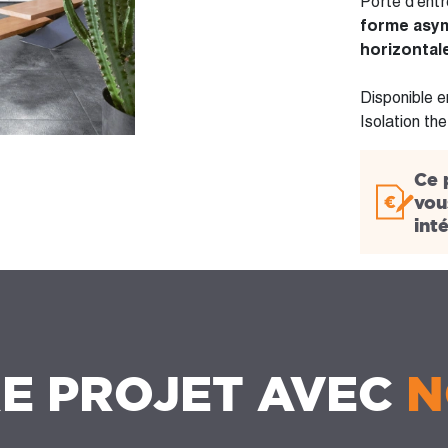
Porte d'ent
forme asy
horizontal
Disponible 
Isolation th
Ce 
vou
int
E PROJET AVEC
N