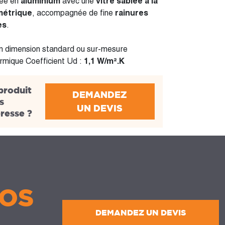
rée en
aluminium
avec une
vitre sablée à la
métrique
, accompagnée de fine
rainures
es
.
en dimension standard ou sur-mesure
ermique Coefficient Ud :
1,1 W/m².K
produit
DEMANDEZ
s
UN DEVIS
éresse ?
OS
DEMANDEZ UN DEVIS