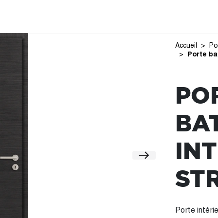
Accueil
Po
Porte ba
PO
BA
IN
ST
Porte intéri