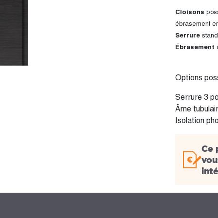
Cloisons
poss
ébrasement en
Serrure
stand
Ébrasement
Options poss
Serrure 3 po
Âme tubulair
Isolation ph
Ce 
vou
int