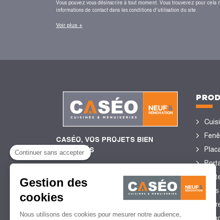
Vous pouvez vous désinscrire à tout moment. Vous trouverez pour cela 
informations de contact dans les conditions d'utilisation du site.
Voir plus +
PROD
Cuis
Fenê
CASÉO, VOS PROJETS BIEN
Plac
ENCADRÉS
Continuer sans accepter
Porta
Port
Gestion des
4,4/5
de satisfaction client
Sols
cookies
2 755 Avis certifiés Guest
Stor
Suite
Nous utilisons des cookies pour mesurer notre audience,
perg