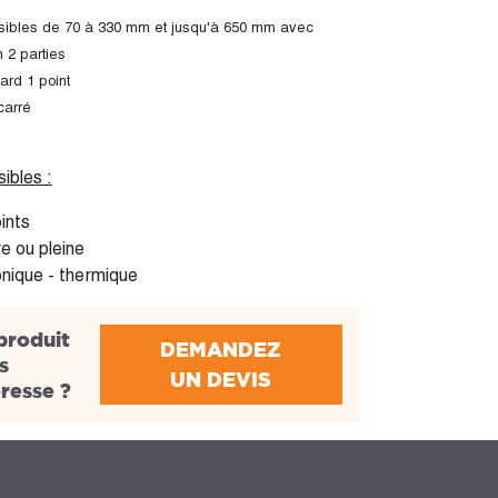
ibles de 70 à 330 mm et jusqu'à 650 mm avec
 2 parties
ard 1 point
carré
ibles :
ints
e ou pleine
onique - thermique
produit
DEMANDEZ
s
UN DEVIS
éresse ?