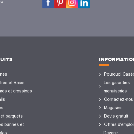
nos
UITS
INFORMATIO
ines
Pourquoi Casé
tres et Baies
Les garanties
ards et dressings
menuiseries
ils
Contactez-nou
es
Magasins
 et parquets
Devis gratuit
es bannes et
Offres d'emploi
olas
Devenir