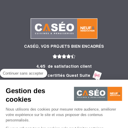
CASÉO, VOS PROJETS BIEN ENCADRÉS
4,4/5
de satisfaction client
Continuer sans accepter
2 755 Avis certifiés Guest Suite
PRODUITS
Gestion des
INFORMATIONS
cookies
Nous utilisons des cookies pour mesurer notre audience, améliorer
CONSEILS
votre expérience sur le site et vous proposer des contenus
personnalisés.