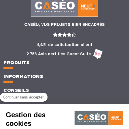
CASÉO, VOS PROJETS BIEN ENCADRÉS
4,4/5
de satisfaction client
2 753 Avis certifiés Guest Suite
PRODUITS
INFORMATIONS
CONSEILS
Continuer sans accepter
Gestion des
cookies
Mentions légales
CGU