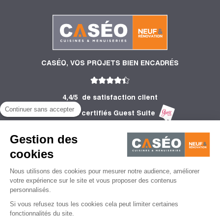
CASÉO, VOS PROJETS BIEN ENCADRÉS
4,4/5
de satisfaction client
Continuer sans accepter
2 756 Avis certifiés Guest Suite
PRODUITS
Gestion des
INFORMATIONS
cookies
Nous utilisons des cookies pour mesurer notre audience, améliorer
CONSEILS
votre expérience sur le site et vous proposer des contenus
personnalisés.
Si vous refusez tous les cookies cela peut limiter certaines
fonctionnalités du site.